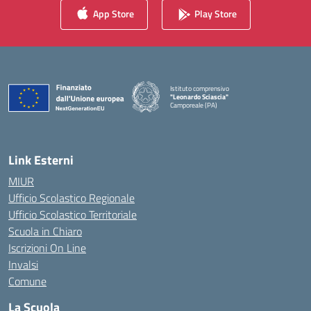
App Store
Play Store
Istituto comprensivo
"Leonardo Sciascia"
Camporeale (PA)
— Visita la pagina iniziale della scuola
Link Esterni
MIUR
Ufficio Scolastico Regionale
Ufficio Scolastico Territoriale
Scuola in Chiaro
Iscrizioni On Line
Invalsi
Comune
La Scuola