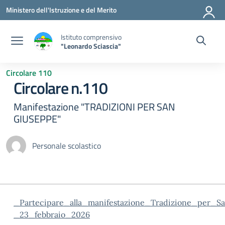
Vai ai contenuti
Vai al menu di navigazione
Vai al footer
Ministero dell'Istruzione e del Merito
Istituto comprensivo
"Leonardo Sciascia"
Circolare 110
Circolare n.110
Manifestazione "TRADIZIONI PER SAN
GIUSEPPE"
Personale scolastico
_Partecipare_alla_manifestazione_Tradizione_per_
_23_febbraio_2026