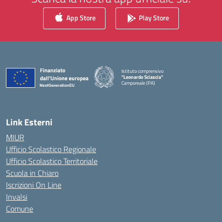
App Store
Play Store
Istituto comprensivo
"Leonardo Sciascia"
Camporeale (PA)
— Visita la pagina iniziale della scuola
Link Esterni
MIUR
Ufficio Scolastico Regionale
Ufficio Scolastico Territoriale
Scuola in Chiaro
Iscrizioni On Line
Invalsi
Comune