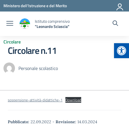
Vai ai contenuti
Vai al menu di navigazione
Vai al footer
Ministero dell'Istruzione e del Merito
Istituto comprensivo
"Leonardo Sciascia"
Circolare
Apr
Circolare n.11
Personale scolastico
sospensione-attività-didattiche-1
Download
Pubblicato:
22.09.2022
-
Revisione:
14.03.2024