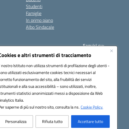
Studenti
Famiglie
In primo piano
Albo Sindacale
Seguici su:
Cookies e altri strumenti di tracciamento
Il nostro Istituto non utilizza strumenti di profilazione degli utenti -
:
paic840008@pec.istruzione.it
sono utilizzati esclusivamente cookies tecnici necessari al
corretto funzionamento del sito, alla fruibilità dei servizi
istituzionali e alla sua accessibilità – sono utilizzati, inoltre,
strumenti statistici anonimizzati messi a disposizione da Web
Analytics Italia.
Per saperne di più sul nostro sito, consulta la ns.
Cookie Policy.
Personalizza
Rifiuta tutto
Accettare tutto