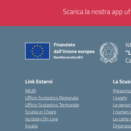
Scarica la nostra app uff
Is
"
C
— 
Link Esterni
La Scuo
MIUR
Presenta
Ufficio Scolastico Regionale
I luoghi
Ufficio Scolastico Territoriale
Le perso
Scuola in Chiaro
I numeri 
Iscrizioni On Line
Le carte 
Invalsi
Organizz