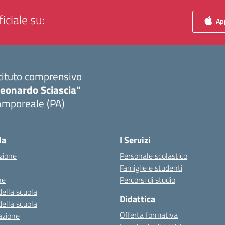
iciale su:
App
tituto comprensivo
Leonardo Sciascia"
amporeale (PA)
Visita la pagina iniziale della scuola
la
I Servizi
zione
Personale scolastico
Famiglie e studenti
ne
Percorsi di studio
della scuola
Didattica
della scuola
Offerta formativa
azione