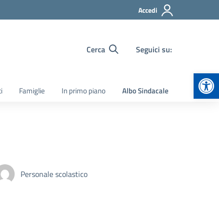
Accedi
Cerca
Seguici su:
Apr
i
Famiglie
In primo piano
Albo Sindacale
Personale scolastico