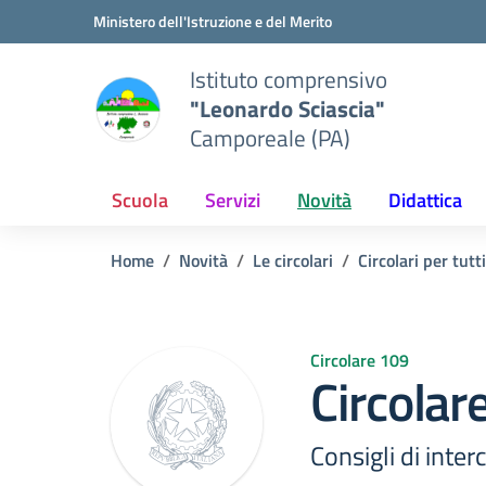
Vai ai contenuti
Vai al menu di navigazione
Vai al footer
Ministero dell'Istruzione e del Merito
Istituto comprensivo
"Leonardo Sciascia"
Camporeale (PA)
Scuola
Servizi
Novità
Didattica
Home
Novità
Le circolari
Circolari per tutti
Circolare 109
Circolar
Consigli di inte