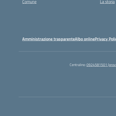
Comune
La storia
Amministrazione trasparente
Albo online
Privacy Poli
Centralino:
0924581501 (provv