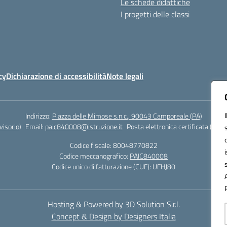
Le schede didattiche
I progetti delle classi
cy
Dichiarazione di accessibilità
Note legali
Indirizzo:
Piazza delle Mimose s.n.c., 90043 Camporeale (PA)
isorio)
Email:
paic840008@istruzione.it
Posta elettronica certificata (PEC)
Codice fiscale: 80048770822
Codice meccanografico:
PAIC840008
Codice unico di fatturazione (CUF): UFHJ80
Hosting & Powered by 3D Solution S.r.l.
Concept & Design by Designers Italia