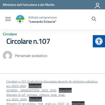
Vai ai contenuti
Vai al menu di navigazione
Vai al footer
Ministero dell'Istruzione e del Merito
Istituto comprensivo
"Leonardo Sciascia"
Circolare
Apr
Circolare n.107
Personale scolastico
Circolare-n.107-Graduatoria-diocesana-docenti-di-religione-cattolica-
a.s.-2023-2024
Download
SCHEDA-_GRADUATORIA_2023_2024
Download
Allegato-D-inf_primaria_infanzia_mob_grad-
a.s.-2023_2024
Download
Allegato-D-secondaria_mob_grad-a.s.-2023_24
Download