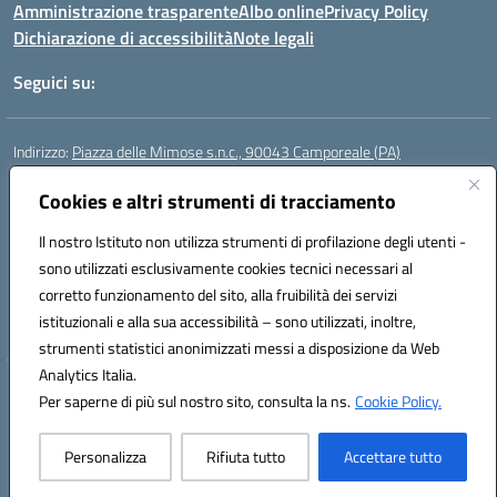
Amministrazione trasparente
Albo online
Privacy Policy
Dichiarazione di accessibilità
Note legali
Seguici su:
Indirizzo:
Piazza delle Mimose s.n.c., 90043 Camporeale (PA)
Centralino:
0924581501 (provvisorio)
Email:
Cookies e altri strumenti di tracciamento
paic840008@istruzione.it
Posta elettronica certificata (PEC):
paic840008@pec.istruzione.it
Il nostro Istituto non utilizza strumenti di profilazione degli utenti -
Codice fiscale: 80048770822
sono utilizzati esclusivamente cookies tecnici necessari al
Codice meccanografico:
PAIC840008
corretto funzionamento del sito, alla fruibilità dei servizi
Codice unico di fatturazione (CUF): UFHJ80
istituzionali e alla sua accessibilità – sono utilizzati, inoltre,
strumenti statistici anonimizzati messi a disposizione da Web
Analytics Italia.
Hosting & Powered by 3D Solution S.r.l.
Per saperne di più sul nostro sito, consulta la ns.
Cookie Policy.
Concept & Design by Designers Italia
Personalizza
Rifiuta tutto
Accettare tutto