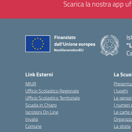
Scarica la nostra app uff
Is
"
C
— 
Link Esterni
La Scuo
MIUR
Presenta
Ufficio Scolastico Regionale
I luoghi
Ufficio Scolastico Territoriale
Le perso
Scuola in Chiaro
I numeri 
Iscrizioni On Line
Le carte 
Invalsi
Organizz
Comune
La storia