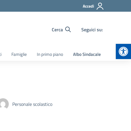
Accedi
Cerca
Seguici su:
Apr
i
Famiglie
In primo piano
Albo Sindacale
Personale scolastico