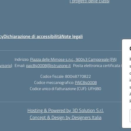
I progetti delle classi
cy
Dichiarazione di accessibilità
Note legali
Indirizzo:
Piazza delle Mimose s.n.c., 90043 Camporeale (PA)
isorio)
Email:
paic840008@istruzione.it
Posta elettronica certificata (PEC)
Codice fiscale: 80048770822
Codice meccanografico:
PAIC840008
Codice unico di fatturazione (CUF): UFHJ80
Hosting & Powered by 3D Solution S.r.l.
Concept & Design by Designers Italia