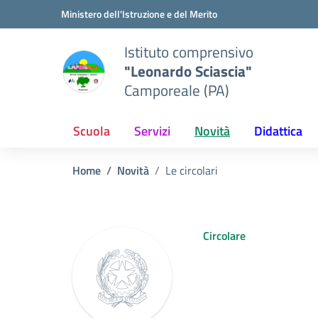
Vai ai contenuti
Vai al menu di navigazione
Vai al footer
Ministero dell'Istruzione e del Merito
Istituto comprensivo
"Leonardo Sciascia"
Camporeale (PA)
Scuola
Servizi
Novità
Didattica
Home
Novità
Le circolari
Circolare