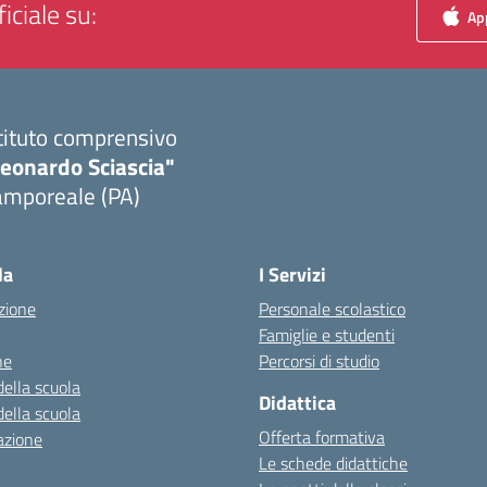
iciale su:
App
tituto comprensivo
Leonardo Sciascia"
amporeale (PA)
Visita la pagina iniziale della scuola
la
I Servizi
zione
Personale scolastico
Famiglie e studenti
ne
Percorsi di studio
della scuola
Didattica
della scuola
Offerta formativa
azione
Le schede didattiche