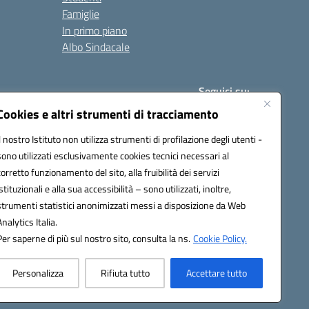
Famiglie
In primo piano
Albo Sindacale
Seguici su:
Cookies e altri strumenti di tracciamento
Il nostro Istituto non utilizza strumenti di profilazione degli utenti -
:
paic840008@pec.istruzione.it
sono utilizzati esclusivamente cookies tecnici necessari al
corretto funzionamento del sito, alla fruibilità dei servizi
istituzionali e alla sua accessibilità – sono utilizzati, inoltre,
strumenti statistici anonimizzati messi a disposizione da Web
Analytics Italia.
Per saperne di più sul nostro sito, consulta la ns.
Cookie Policy.
Personalizza
Rifiuta tutto
Accettare tutto