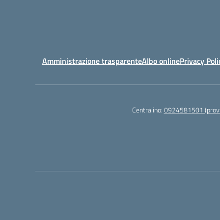
Amministrazione trasparente
Albo online
Privacy Poli
Centralino:
0924581501 (provv