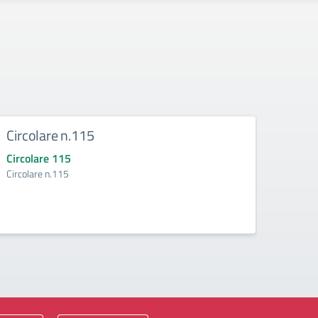
Circolare n.115
Circ
Circolare 115
Circo
Circolare n.115
Circol