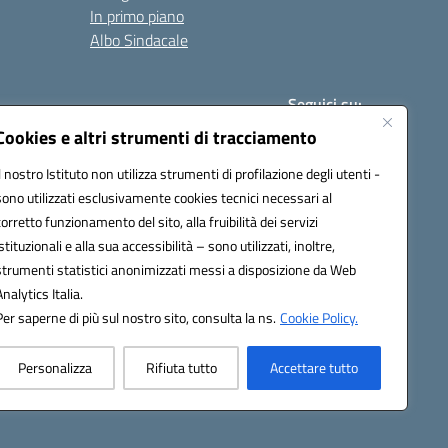
In primo piano
Albo Sindacale
Seguici su:
Cookies e altri strumenti di tracciamento
Il nostro Istituto non utilizza strumenti di profilazione degli utenti -
:
paic840008@pec.istruzione.it
sono utilizzati esclusivamente cookies tecnici necessari al
corretto funzionamento del sito, alla fruibilità dei servizi
istituzionali e alla sua accessibilità – sono utilizzati, inoltre,
strumenti statistici anonimizzati messi a disposizione da Web
Analytics Italia.
Per saperne di più sul nostro sito, consulta la ns.
Cookie Policy.
Personalizza
Rifiuta tutto
Accettare tutto