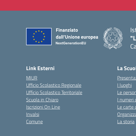
Is
"
C
— 
Link Esterni
La Scuo
MIUR
Presenta
Ufficio Scolastico Regionale
I luoghi
Ufficio Scolastico Territoriale
Le perso
Scuola in Chiaro
I numeri 
Iscrizioni On Line
Le carte 
Invalsi
Organizz
Comune
La storia