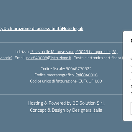
cy
Dichiarazione di accessibilità
Note legali
Indirizzo:
Piazza delle Mimose s.n.c., 90043 Camporeale (PA)
isorio)
Email:
paic840008@istruzione.it
Posta elettronica certificata (PEC)
Codice fiscale: 80048770822
Codice meccanografico:
PAIC840008
Codice unico di fatturazione (CUF): UFHJ80
Hosting & Powered by 3D Solution S.r.l.
Concept & Design by Designers Italia