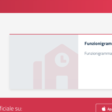
Funzionigra
Funzionigramma
iciale su:
App