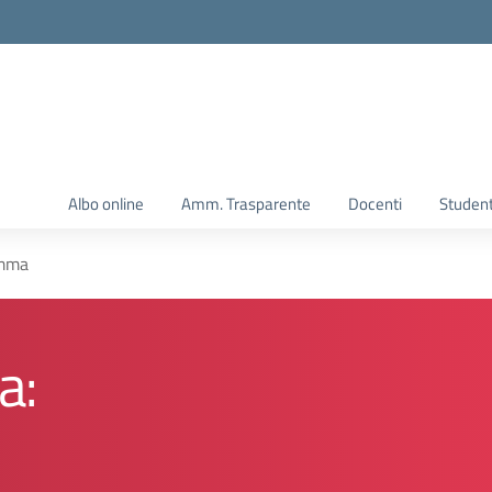
Albo online
Amm. Trasparente
Docenti
Student
amma
a: