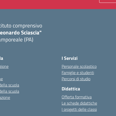
tituto comprensivo
Leonardo Sciascia"
amporeale (PA)
Visita la pagina iniziale della scuola
la
I Servizi
zione
Personale scolastico
Famiglie e studenti
ne
Percorsi di studio
della scuola
Didattica
della scuola
Offerta formativa
azione
Le schede didattiche
I progetti delle classi