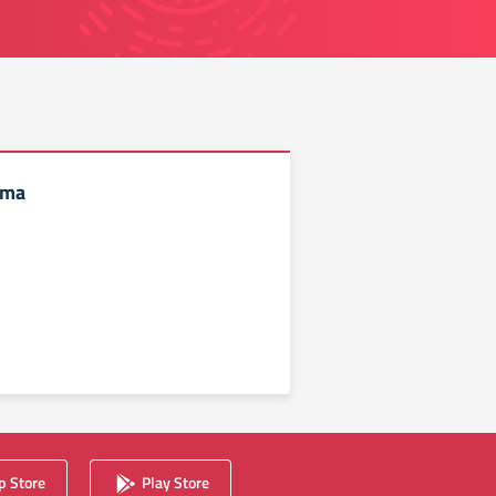
mma
 Store
Play Store