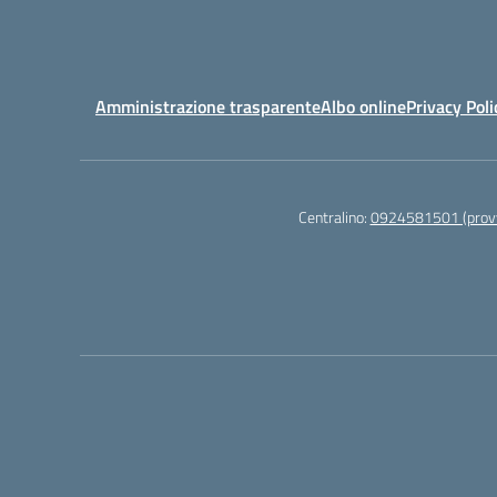
Amministrazione trasparente
Albo online
Privacy Poli
Centralino:
0924581501 (provv