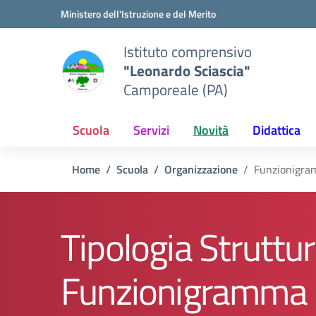
Vai ai contenuti
Vai al menu di navigazione
Vai al footer
Ministero dell'Istruzione e del Merito
Istituto comprensivo
"Leonardo Sciascia"
Camporeale (PA)
Scuola
Servizi
Novità
Didattica
Home
Scuola
Organizzazione
Funzionigr
Tipologia Struttur
Funzionigramma