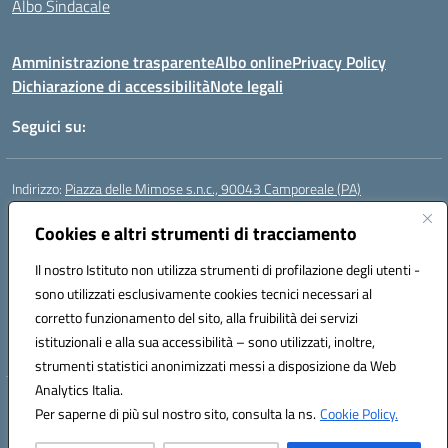
Albo Sindacale
Amministrazione trasparente
Albo online
Privacy Policy
Dichiarazione di accessibilità
Note legali
Seguici su:
Indirizzo:
Piazza delle Mimose s.n.c., 90043 Camporeale (PA)
Centralino:
0924581501 (provvisorio)
Email:
Cookies e altri strumenti di tracciamento
paic840008@istruzione.it
Posta elettronica certificata (PEC):
paic840008@pec.istruzione.it
Il nostro Istituto non utilizza strumenti di profilazione degli utenti -
Codice fiscale: 80048770822
sono utilizzati esclusivamente cookies tecnici necessari al
Codice meccanografico:
PAIC840008
corretto funzionamento del sito, alla fruibilità dei servizi
Codice unico di fatturazione (CUF): UFHJ80
istituzionali e alla sua accessibilità – sono utilizzati, inoltre,
strumenti statistici anonimizzati messi a disposizione da Web
Analytics Italia.
Hosting & Powered by 3D Solution S.r.l.
Per saperne di più sul nostro sito, consulta la ns.
Cookie Policy.
Concept & Design by Designers Italia