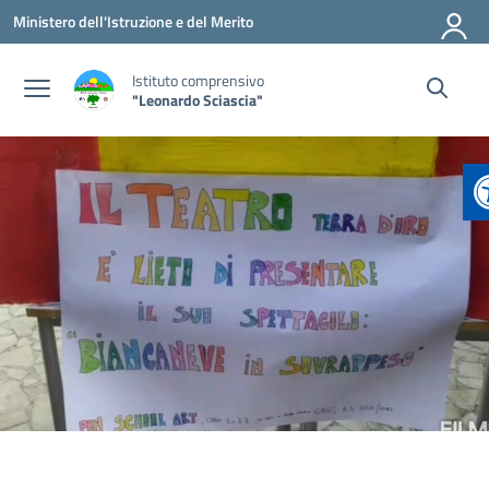
Vai ai contenuti
Vai al menu di navigazione
Vai al footer
Ministero dell'Istruzione e del Merito
Istituto comprensivo
"Leonardo Sciascia"
A