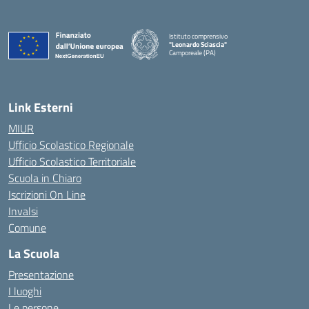
Istituto comprensivo
"Leonardo Sciascia"
Camporeale (PA)
— Visita la pagina iniziale della scuola
Link Esterni
MIUR
Ufficio Scolastico Regionale
Ufficio Scolastico Territoriale
Scuola in Chiaro
Iscrizioni On Line
Invalsi
Comune
La Scuola
Presentazione
I luoghi
Le persone