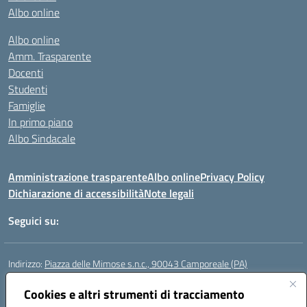
Albo online
Albo online
Amm. Trasparente
Docenti
Studenti
Famiglie
In primo piano
Albo Sindacale
Amministrazione trasparente
Albo online
Privacy Policy
Dichiarazione di accessibilità
Note legali
Seguici su:
Indirizzo:
Piazza delle Mimose s.n.c., 90043 Camporeale (PA)
Centralino:
0924581501 (provvisorio)
Email:
Cookies e altri strumenti di tracciamento
paic840008@istruzione.it
Posta elettronica certificata (PEC):
paic840008@pec.istruzione.it