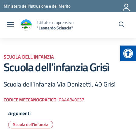
Vai ai contenuti
Vai al menu di navigazione
Vai al footer
Ministero dell'Istruzione e del Merito
Istituto comprensivo
"Leonardo Sciascia"
Apr
SCUOLA DELL'INFANZIA
Scuola dell’infanzia Grisì
Scuola dell’infanzia Via Donizetti, 40 Grisì
CODICE MECCANOGRAFICO:
PAAA840037
Argomenti
Scuola dell'infanzia