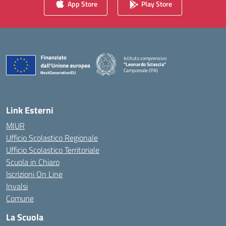
App Store
Play Store
Istituto comprensivo
"Leonardo Sciascia"
Camporeale (PA)
— Visita la pagina iniziale della scuola
Link Esterni
MIUR
Ufficio Scolastico Regionale
Ufficio Scolastico Territoriale
Scuola in Chiaro
Iscrizioni On Line
Invalsi
Comune
La Scuola