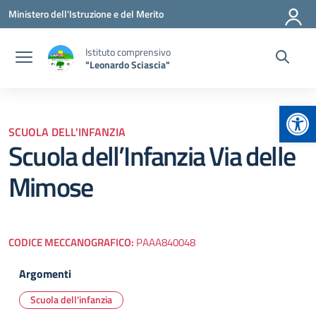
Vai ai contenuti
Vai al menu di navigazione
Vai al footer
Ministero dell'Istruzione e del Merito
Istituto comprensivo
"Leonardo Sciascia"
Apr
SCUOLA DELL'INFANZIA
Scuola dell’Infanzia Via delle
Mimose
CODICE MECCANOGRAFICO:
PAAA840048
Argomenti
Scuola dell'infanzia