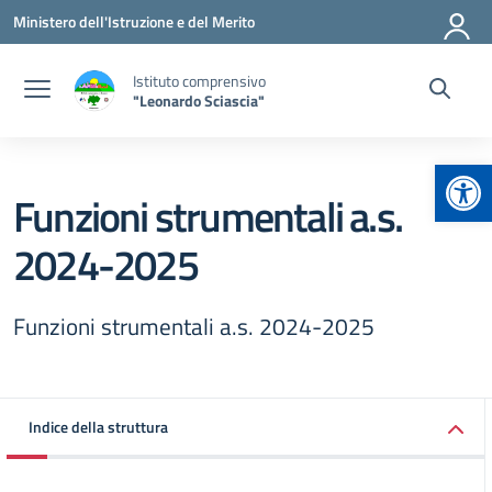
Vai ai contenuti
Vai al menu di navigazione
Vai al footer
Ministero dell'Istruzione e del Merito
Istituto comprensivo
"Leonardo Sciascia"
Apr
Funzioni strumentali a.s.
2024-2025
Funzioni strumentali a.s. 2024-2025
Indice della struttura