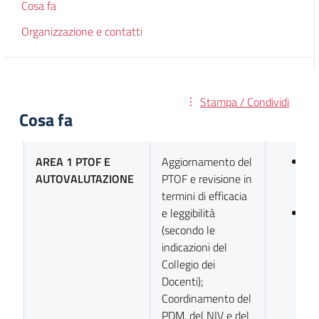
Cosa fa
Organizzazione e contatti
Stampa / Condividi
Cosa fa
AREA 1 PTOF E
Aggiornamento del
Pr
AUTOVALUTAZIONE
PTOF e revisione in
Do
termini di efficacia
Ma
e leggibilità
Pr
(secondo le
Ma
indicazioni del
Te
Collegio dei
Docenti);
Coordinamento del
PDM, del NIV e del