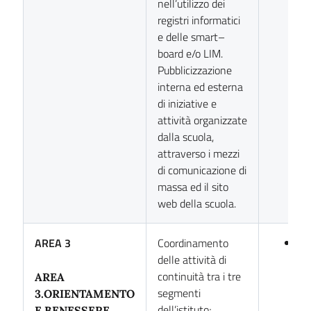
nell’utilizzo dei
registri informatici
e delle smart–
board e/o LIM.
Pubblicizzazione
interna ed esterna
di iniziative e
attività organizzate
dalla scuola,
attraverso i mezzi
di comunicazione di
massa ed il sito
web della scuola.
AREA 3
Coordinamento
Pro
delle attività di
Ca
continuità tra i tre
Co
AREA
segmenti
3.ORIENTAMENTO
dell’istituto;
E BENESSERE