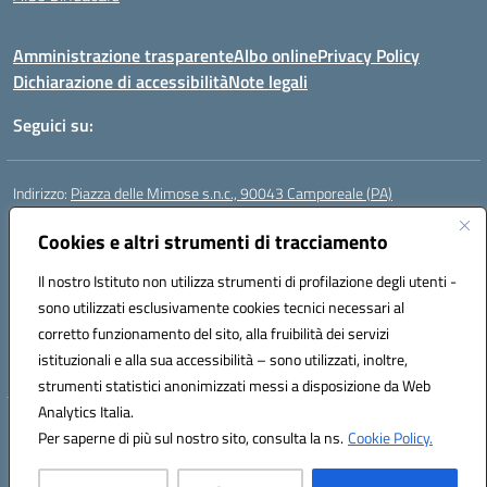
Amministrazione trasparente
Albo online
Privacy Policy
Dichiarazione di accessibilità
Note legali
Seguici su:
Indirizzo:
Piazza delle Mimose s.n.c., 90043 Camporeale (PA)
Centralino:
0924581501 (provvisorio)
Email:
Cookies e altri strumenti di tracciamento
paic840008@istruzione.it
Posta elettronica certificata (PEC):
paic840008@pec.istruzione.it
Il nostro Istituto non utilizza strumenti di profilazione degli utenti -
Codice fiscale: 80048770822
sono utilizzati esclusivamente cookies tecnici necessari al
Codice meccanografico:
PAIC840008
corretto funzionamento del sito, alla fruibilità dei servizi
Codice unico di fatturazione (CUF): UFHJ80
istituzionali e alla sua accessibilità – sono utilizzati, inoltre,
strumenti statistici anonimizzati messi a disposizione da Web
Analytics Italia.
Hosting & Powered by 3D Solution S.r.l.
Per saperne di più sul nostro sito, consulta la ns.
Cookie Policy.
Concept & Design by Designers Italia