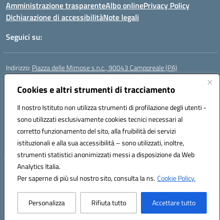
Amministrazione trasparente
Albo online
Privacy Policy
Dichiarazione di accessibilità
Note legali
Seguici su:
Indirizzo:
Piazza delle Mimose s.n.c., 90043 Camporeale (PA)
Centralino:
0924581501 (provvisorio)
Email:
Cookies e altri strumenti di tracciamento
paic840008@istruzione.it
Posta elettronica certificata (PEC):
paic840008@pec.istruzione.it
Il nostro Istituto non utilizza strumenti di profilazione degli utenti -
Codice fiscale: 80048770822
sono utilizzati esclusivamente cookies tecnici necessari al
Codice meccanografico:
PAIC840008
corretto funzionamento del sito, alla fruibilità dei servizi
Codice unico di fatturazione (CUF): UFHJ80
istituzionali e alla sua accessibilità – sono utilizzati, inoltre,
strumenti statistici anonimizzati messi a disposizione da Web
Analytics Italia.
Hosting & Powered by 3D Solution S.r.l.
Per saperne di più sul nostro sito, consulta la ns.
Cookie Policy.
Concept & Design by Designers Italia
Personalizza
Rifiuta tutto
Accettare tutto