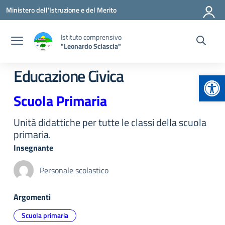
Vai ai contenuti
Vai al menu di navigazione
Vai al footer
Ministero dell'Istruzione e del Merito
Istituto comprensivo
"Leonardo Sciascia"
Educazione Civica
Apr
Scuola Primaria
Unità didattiche per tutte le classi della scuola
primaria.
Insegnante
Personale scolastico
Argomenti
Scuola primaria