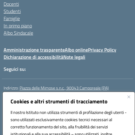
Docenti
Studenti
Famiglie
In primo piano
Albo Sindacale
Amministrazione trasparente
Albo online
Privacy Policy
Dichiarazione di accessibilità
Note legali
Seguici su:
Indirizzo:
Piazza delle Mimose s.n.c., 90043 Camporeale (PA)
Centralino:
0924581501 (provvisorio)
Cookies e altri strumenti di tracciamento
Email:
paic840008@istruzione.it
Posta elettronica certificata (PEC):
paic840008@pec.istruzione.it
Il nostro Istituto non utilizza strumenti di profilazione degli utenti -
Codice fiscale: 80048770822
sono utilizzati esclusivamente cookies tecnici necessari al
Codice meccanografico:
PAIC840008
corretto funzionamento del sito, alla fruibilità dei servizi
Codice unico di fatturazione (CUF): UFHJ80
istituzionali e alla sua accessibilità – sono utilizzati, inoltre,