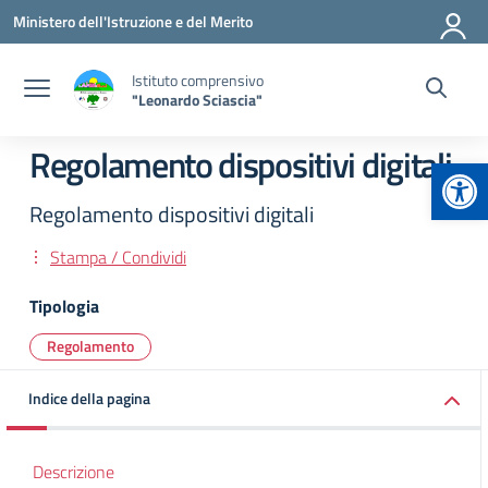
Vai ai contenuti
Vai al menu di navigazione
Vai al footer
Ministero dell'Istruzione e del Merito
Istituto comprensivo
"Leonardo Sciascia"
Regolamento dispositivi digitali
Apr
Regolamento dispositivi digitali
Stampa / Condividi
Tipologia
Regolamento
Indice della pagina
Descrizione