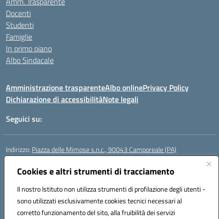
Amm. Trasparente
Docenti
Studenti
Famiglie
In primo piano
Albo Sindacale
Amministrazione trasparente
Albo online
Privacy Policy
Dichiarazione di accessibilità
Note legali
Seguici su:
Indirizzo:
Piazza delle Mimose s.n.c., 90043 Camporeale (PA)
Centralino:
0924581501 (provvisorio)
Email:
Cookies e altri strumenti di tracciamento
paic840008@istruzione.it
Posta elettronica certificata (PEC):
paic840008@pec.istruzione.it
Il nostro Istituto non utilizza strumenti di profilazione degli utenti -
Codice fiscale: 80048770822
sono utilizzati esclusivamente cookies tecnici necessari al
Codice meccanografico:
PAIC840008
corretto funzionamento del sito, alla fruibilità dei servizi
Codice unico di fatturazione (CUF): UFHJ80