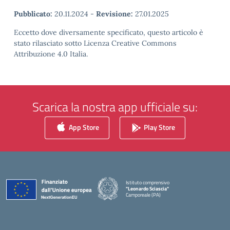
Pubblicato:
20.11.2024
-
Revisione:
27.01.2025
Eccetto dove diversamente specificato, questo articolo è
stato rilasciato sotto Licenza Creative Commons
Attribuzione 4.0 Italia.
Scarica la nostra app ufficiale su:
App Store
Play Store
Istituto comprensivo
"Leonardo Sciascia"
Camporeale (PA)
— Visita la pagina iniziale della scuola