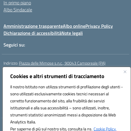
In primo piano
Albo Sindacale
Amministrazione trasparente
Albo online
Privacy Policy
Dichiarazione di accessibilità
Note legali
Seguici su:
Indirizzo:
Piazza delle Mimose s.n.c., 90043 Camporeale (PA)
Centralino:
0924581501 (provvisorio)
Email:
Cookies e altri strumenti di tracciamento
paic840008@istruzione.it
Posta elettronica certificata (PEC):
paic840008@pec.istruzione.it
Il nostro Istituto non utilizza strumenti di profilazione degli utenti -
Codice fiscale: 80048770822
sono utilizzati esclusivamente cookies tecnici necessari al
Codice meccanografico:
PAIC840008
corretto funzionamento del sito, alla fruibilità dei servizi
Codice unico di fatturazione (CUF): UFHJ80
istituzionali e alla sua accessibilità – sono utilizzati, inoltre,
strumenti statistici anonimizzati messi a disposizione da Web
Analytics Italia.
Hosting & Powered by 3D Solution S.r.l.
Per saperne di più sul nostro sito, consulta la ns.
Cookie Policy.