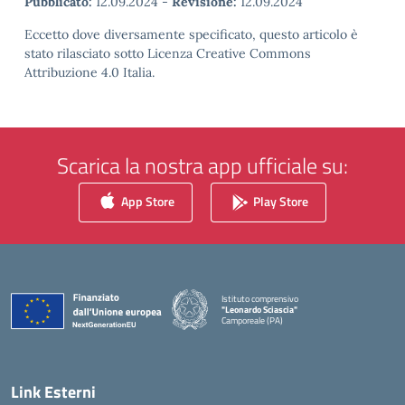
Pubblicato:
12.09.2024
-
Revisione:
12.09.2024
Eccetto dove diversamente specificato, questo articolo è
stato rilasciato sotto Licenza Creative Commons
Attribuzione 4.0 Italia.
Scarica la nostra app ufficiale su:
App Store
Play Store
Istituto comprensivo
"Leonardo Sciascia"
Camporeale (PA)
— Visita la pagina iniziale della scuola
Link Esterni