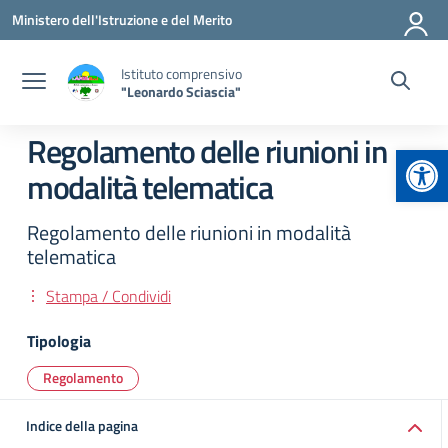
Vai ai contenuti
Vai al menu di navigazione
Vai al footer
Ministero dell'Istruzione e del Merito
Istituto comprensivo
"Leonardo Sciascia"
Regolamento delle riunioni in
Apr
modalità telematica
Regolamento delle riunioni in modalità
telematica
Stampa / Condividi
Tipologia
Regolamento
Indice della pagina