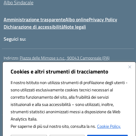
Albo Sindacale
Amministrazione trasparente
Albo online
Privacy Policy
Dichiarazione di accessibilità
Note legali
Seguici su:
Indirizzo:
Piazza delle Mimose s.n.c., 90043 Camporeale (PA)
Centralino:
0924581501 (provvisorio)
Email:
Cookies e altri strumenti di tracciamento
paic840008@istruzione.it
Posta elettronica certificata (PEC):
paic840008@pec.istruzione.it
Il nostro Istituto non utilizza strumenti di profilazione degli utenti -
Codice fiscale: 80048770822
sono utilizzati esclusivamente cookies tecnici necessari al
Codice meccanografico:
PAIC840008
corretto funzionamento del sito, alla fruibilità dei servizi
Codice unico di fatturazione (CUF): UFHJ80
istituzionali e alla sua accessibilità – sono utilizzati, inoltre,
strumenti statistici anonimizzati messi a disposizione da Web
Analytics Italia.
Hosting & Powered by 3D Solution S.r.l.
Per saperne di più sul nostro sito, consulta la ns.
Cookie Policy.
Concept & Design by Designers Italia