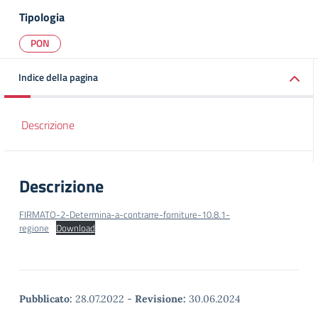
Tipologia
PON
Indice della pagina
Descrizione
Descrizione
FIRMATO-2-Determina-a-contrarre-forniture-10.8.1-
regione
Download
Pubblicato:
28.07.2022
-
Revisione:
30.06.2024