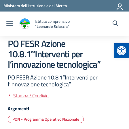
Vai ai contenuti
Vai al menu di navigazione
Vai al footer
Ministero dell'Istruzione e del Merito
Istituto comprensivo
"Leonardo Sciascia"
PO FESR Azione
Apr
10.8.1″Interventi per
l’innovazione tecnologica”
PO FESR Azione 10.8.1″Interventi per
l’innovazione tecnologica”
Stampa / Condividi
Argomenti
PON - Programma Operativo Nazionale