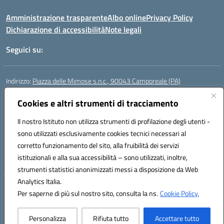
Amministrazione trasparente
Albo online
Privacy Policy
Dichiarazione di accessibilità
Note legali
Seguici su:
Indirizzo:
Piazza delle Mimose s.n.c., 90043 Camporeale (PA)
Centralino:
0924581501 (provvisorio)
Email:
Cookies e altri strumenti di tracciamento
paic840008@istruzione.it
Posta elettronica certificata (PEC):
paic840008@pec.istruzione.it
Il nostro Istituto non utilizza strumenti di profilazione degli utenti -
Codice fiscale: 80048770822
sono utilizzati esclusivamente cookies tecnici necessari al
Codice meccanografico:
PAIC840008
corretto funzionamento del sito, alla fruibilità dei servizi
Codice unico di fatturazione (CUF): UFHJ80
istituzionali e alla sua accessibilità – sono utilizzati, inoltre,
strumenti statistici anonimizzati messi a disposizione da Web
Analytics Italia.
Hosting & Powered by 3D Solution S.r.l.
Per saperne di più sul nostro sito, consulta la ns.
Cookie Policy.
Concept & Design by Designers Italia
Personalizza
Rifiuta tutto
Accettare tutto