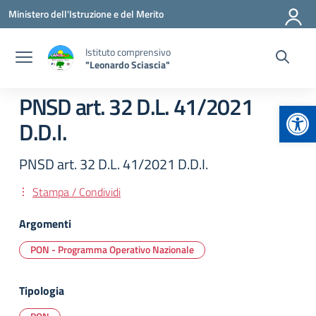
Vai ai contenuti
Vai al menu di navigazione
Vai al footer
Ministero dell'Istruzione e del Merito
Istituto comprensivo
"Leonardo Sciascia"
PNSD art. 32 D.L. 41/2021
Apr
D.D.I.
PNSD art. 32 D.L. 41/2021 D.D.I.
Stampa / Condividi
Argomenti
PON - Programma Operativo Nazionale
Tipologia