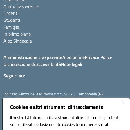
Amm. Trasparente
Docenti
Studenti
Famiglie
In primo piano
Albo Sindacale
Amministrazione trasparente
Albo online
Privacy Policy
Dichiarazione di accessibilità
Note legali
Seguici su:
Indirizzo:
Piazza delle Mimose s.n.c., 90043 Camporeale (PA)
Centralino:
0924581501 (provvisorio)
Email:
Cookies e altri strumenti di tracciamento
paic840008@istruzione.it
Posta elettronica certificata (PEC):
paic840008@pec.istruzione.it
Il nostro Istituto non utilizza strumenti di profilazione degli utenti -
Codice fiscale: 80048770822
sono utilizzati esclusivamente cookies tecnici necessari al
Codice meccanografico:
PAIC840008