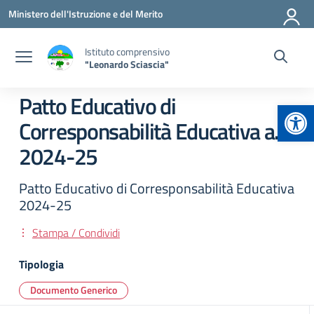
Vai ai contenuti
Vai al menu di navigazione
Vai al footer
Ministero dell'Istruzione e del Merito
Istituto comprensivo
"Leonardo Sciascia"
Patto Educativo di
Apr
Corresponsabilità Educativa a.s.
2024-25
Patto Educativo di Corresponsabilità Educativa
2024-25
Stampa / Condividi
Tipologia
Documento Generico