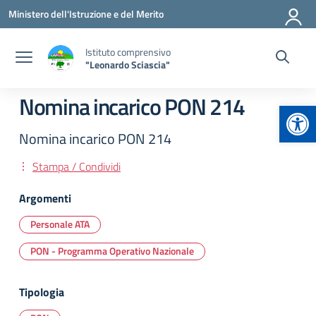
Vai ai contenuti
Vai al menu di navigazione
Vai al footer
Ministero dell'Istruzione e del Merito
Istituto comprensivo
"Leonardo Sciascia"
Nomina incarico PON 214
Apr
Nomina incarico PON 214
Stampa / Condividi
Argomenti
Personale ATA
PON - Programma Operativo Nazionale
Tipologia