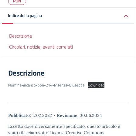
PON
Indice della pagina
Descrizione
Circolari, notizie, eventi correlati
Descrizione
Nomina-incarico-pon-214-Maenza-Giuseppe
Download
Pubblicato:
17.02.2022
-
Revisione:
30.06.2024
Eccetto dove diversamente specificato, questo articolo è
stato rilasciato sotto Licenza Creative Commons