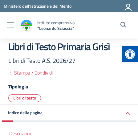
Vai ai contenuti
Vai al menu di navigazione
Vai al footer
Ministero dell'Istruzione e del Merito
Istituto comprensivo
"Leonardo Sciascia"
Libri di Testo Primaria Grisì
Apr
Libri di Testo A.S. 2026/27
Stampa / Condividi
Tipologia
Libri di testo
Indice della pagina
Descrizione