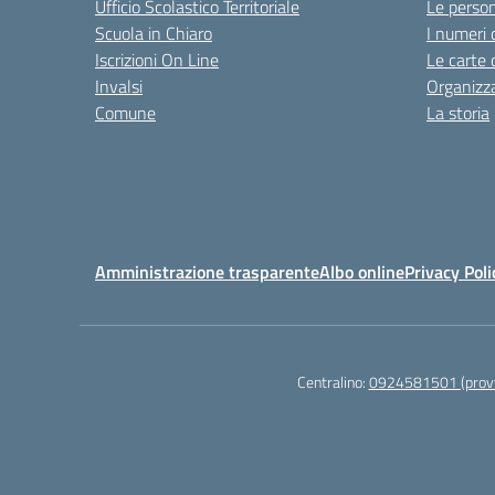
Ufficio Scolastico Territoriale
Le perso
Scuola in Chiaro
I numeri 
Iscrizioni On Line
Le carte 
Invalsi
Organizz
Comune
La storia
Amministrazione trasparente
Albo online
Privacy Poli
Centralino:
0924581501 (provv