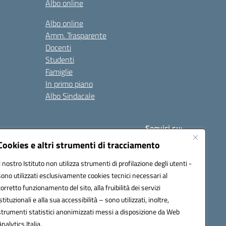
Albo online
Albo online
Amm. Trasparente
Docenti
Studenti
Famiglie
In primo piano
Albo Sindacale
Seguici su:
Cookies e altri strumenti di tracciamento
Il nostro Istituto non utilizza strumenti di profilazione degli utenti -
:
paic840008@pec.istruzione.it
sono utilizzati esclusivamente cookies tecnici necessari al
corretto funzionamento del sito, alla fruibilità dei servizi
istituzionali e alla sua accessibilità – sono utilizzati, inoltre,
strumenti statistici anonimizzati messi a disposizione da Web
Analytics Italia.