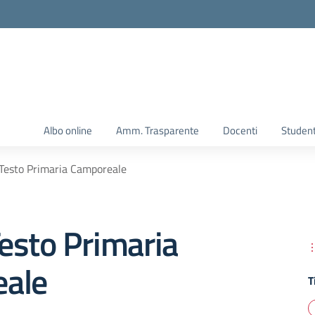
Albo online
Amm. Trasparente
Docenti
Student
i Testo Primaria Camporeale
 Testo Primaria
ale
T