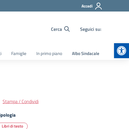
Accedi
Cerca
Seguici su:
Apr
i
Famiglie
In primo piano
Albo Sindacale
Stampa / Condividi
ipologia
Libri di testo