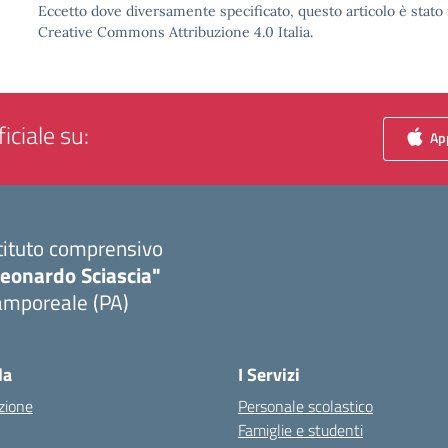
Eccetto dove diversamente specificato, questo articolo è stato 
Creative Commons Attribuzione 4.0 Italia.
iciale su:
App
tituto comprensivo
Leonardo Sciascia"
amporeale (PA)
Visita la pagina iniziale della scuola
la
I Servizi
zione
Personale scolastico
Famiglie e studenti