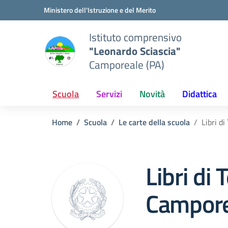
Vai ai contenuti
Vai al menu di navigazione
Vai al footer
Ministero dell'Istruzione e del Merito
Istituto comprensivo
"Leonardo Sciascia"
Camporeale (PA)
Scuola
Servizi
Novità
Didattica
Home
Scuola
Le carte della scuola
Libri d
Libri di
Campore