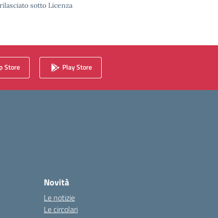
rilasciato sotto Licenza
 Store
Play Store
Novità
Le notizie
Le circolari