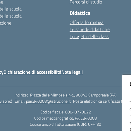
ne
Percorsi di studio
della scuola
Didattica
della scuola
Offerta formativa
azione
Le schede didattiche
I progetti delle classi
cy
Dichiarazione di accessibilità
Note legali
Indirizzo:
Piazza delle Mimose s.n.c., 90043 Camporeale (PA)
isorio)
Email:
paic840008@istruzione.it
Posta elettronica certificata (PEC)
Codice fiscale: 80048770822
Codice meccanografico:
PAIC840008
Codice unico di fatturazione (CUF): UFHJ80