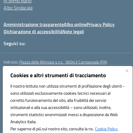
In primo piano
Albo Sindacale
Amministrazione trasparente
Albo online
Privacy Policy
Dichiarazione di accessibilità
Note legali
Seguici su:
Indirizzo:
Piazza delle Mimose s.n.c., 90043 Camporeale (PA)
Centralino:
0924581501 (provvisorio)
Email:
Cookies e altri strumenti di tracciamento
paic840008@istruzione.it
Posta elettronica certificata (PEC):
paic840008@pec.istruzione.it
Il nostro Istituto non utilizza strumenti di profilazione degli utenti -
Codice fiscale: 80048770822
sono utilizzati esclusivamente cookies tecnici necessari al
Codice meccanografico:
PAIC840008
corretto funzionamento del sito, alla fruibilità dei servizi
Codice unico di fatturazione (CUF): UFHJ80
istituzionali e alla sua accessibilità – sono utilizzati, inoltre,
strumenti statistici anonimizzati messi a disposizione da Web
Analytics Italia.
Hosting & Powered by 3D Solution S.r.l.
Per saperne di più sul nostro sito, consulta la ns.
Cookie Policy.