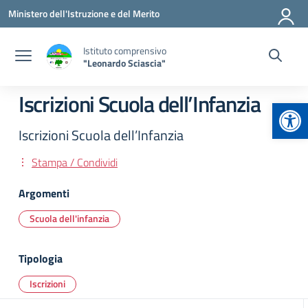
Vai ai contenuti
Vai al menu di navigazione
Vai al footer
Ministero dell'Istruzione e del Merito
Istituto comprensivo
"Leonardo Sciascia"
Iscrizioni Scuola dell’Infanzia
Apr
Iscrizioni Scuola dell’Infanzia
Stampa / Condividi
Argomenti
Scuola dell'infanzia
Tipologia
Iscrizioni