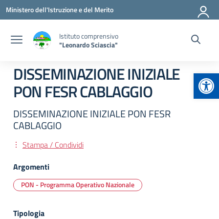
Vai ai contenuti
Vai al menu di navigazione
Vai al footer
Ministero dell'Istruzione e del Merito
Istituto comprensivo
"Leonardo Sciascia"
DISSEMINAZIONE INIZIALE
Apr
PON FESR CABLAGGIO
DISSEMINAZIONE INIZIALE PON FESR
CABLAGGIO
Stampa / Condividi
Argomenti
PON - Programma Operativo Nazionale
Tipologia