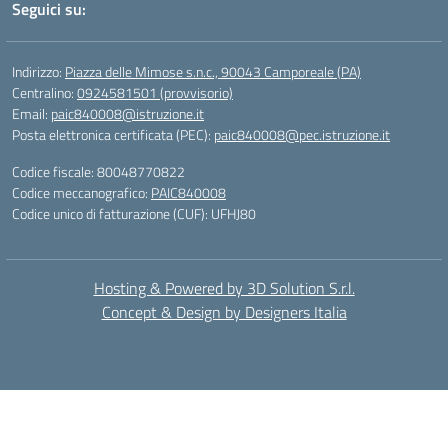
Seguici su:
Indirizzo:
Piazza delle Mimose s.n.c., 90043 Camporeale (PA)
Centralino:
0924581501 (provvisorio)
Email:
paic840008@istruzione.it
Posta elettronica certificata (PEC):
paic840008@pec.istruzione.it
Codice fiscale: 80048770822
Codice meccanografico:
PAIC840008
Codice unico di fatturazione (CUF): UFHJ80
Hosting & Powered by 3D Solution S.r.l.
Concept & Design by Designers Italia