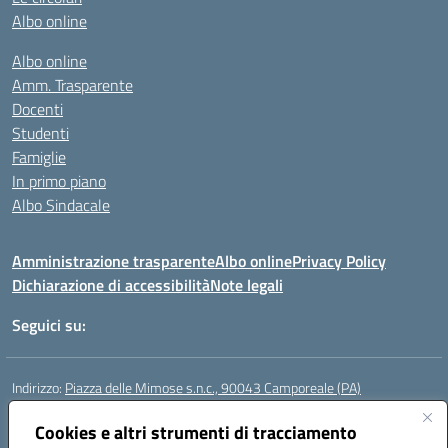
Albo online
Albo online
Amm. Trasparente
Docenti
Studenti
Famiglie
In primo piano
Albo Sindacale
Amministrazione trasparente
Albo online
Privacy Policy
Dichiarazione di accessibilità
Note legali
Seguici su:
Indirizzo:
Piazza delle Mimose s.n.c., 90043 Camporeale (PA)
Centralino:
0924581501 (provvisorio)
Email:
Cookies e altri strumenti di tracciamento
paic840008@istruzione.it