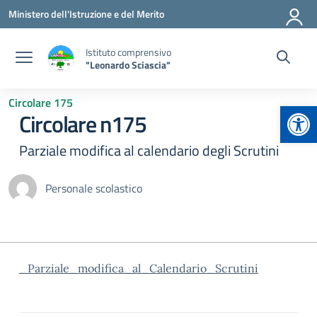
Vai ai contenuti
Vai al menu di navigazione
Vai al footer
Ministero dell'Istruzione e del Merito
Istituto comprensivo
"Leonardo Sciascia"
Circolare 175
Apr
Circolare n175
Parziale modifica al calendario degli Scrutini
Personale scolastico
_Parziale_modifica_al_Calendario_Scrutini