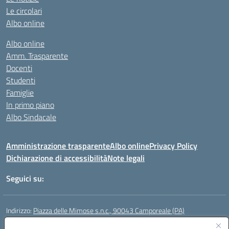
Le circolari
Albo online
Albo online
Amm. Trasparente
Docenti
Studenti
Famiglie
In primo piano
Albo Sindacale
Amministrazione trasparente
Albo online
Privacy Policy
Dichiarazione di accessibilità
Note legali
Seguici su:
Indirizzo:
Piazza delle Mimose s.n.c., 90043 Camporeale (PA)
Centralino:
0924581501 (provvisorio)