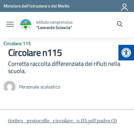
Vai ai contenuti
Vai al menu di navigazione
Vai al footer
Ministero dell'Istruzione e del Merito
Istituto comprensivo
"Leonardo Sciascia"
Circolare 115
Apr
Circolare n115
Corretta raccolta differenziata dei rifiuti nella
scuola.
Personale scolastico
timbro_protocollo_circolare_n.115.pdf.pades (3)