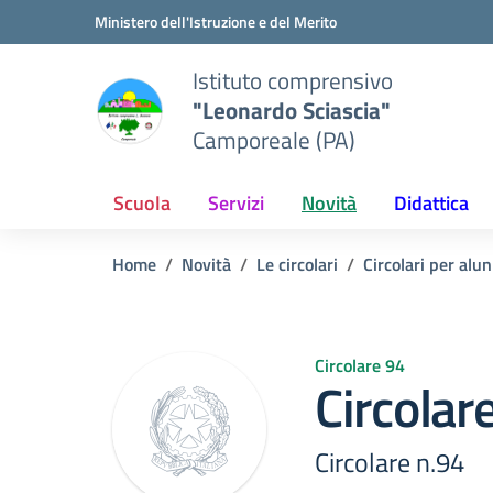
Vai ai contenuti
Vai al menu di navigazione
Vai al footer
Ministero dell'Istruzione e del Merito
Istituto comprensivo
"Leonardo Sciascia"
Camporeale (PA)
Scuola
Servizi
Novità
Didattica
Home
Novità
Le circolari
Circolari per alun
Circolare 94
Circolar
Circolare n.94