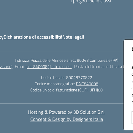
I progetti delle classi
cy
Dichiarazione di accessibilità
Note legali
Indirizzo:
Piazza delle Mimose s.n.c., 90043 Camporeale (PA)
isorio)
Email:
paic840008@istruzione.it
Posta elettronica certificata (PEC)
Codice fiscale: 80048770822
Codice meccanografico:
PAIC840008
Codice unico di fatturazione (CUF): UFHJ80
Hosting & Powered by 3D Solution S.r.l.
Concept & Design by Designers Italia