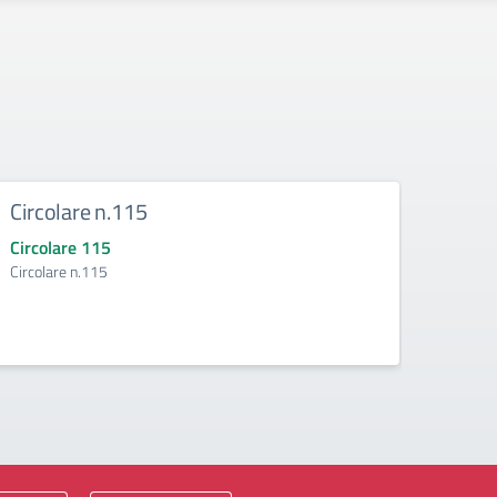
Circolare n.115
Circ
Circolare 115
Circo
Circolare n.115
Circol