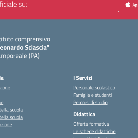
iciale su:
App
tituto comprensivo
Leonardo Sciascia"
amporeale (PA)
Visita la pagina iniziale della scuola
la
I Servizi
zione
Personale scolastico
Famiglie e studenti
ne
Percorsi di studio
della scuola
Didattica
della scuola
Offerta formativa
azione
Le schede didattiche