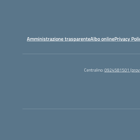
Amministrazione trasparente
Albo online
Privacy Poli
Centralino:
0924581501 (provv