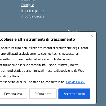
Famiglie
In primo piano
Albo Sindacale
Seguici su:
Cookies e altri strumenti di tracciamento
Il nostro Istituto non utilizza strumenti di profilazione degli utenti -
:
paic840008@pec.istruzione.it
sono utilizzati esclusivamente cookies tecnici necessari al
corretto funzionamento del sito, alla fruibilità dei servizi
istituzionali e alla sua accessibilità – sono utilizzati, inoltre,
strumenti statistici anonimizzati messi a disposizione da Web
Analytics Italia.
Per saperne di più sul nostro sito, consulta la ns.
Cookie Policy.
Personalizza
Rifiuta tutto
Accettare tutto