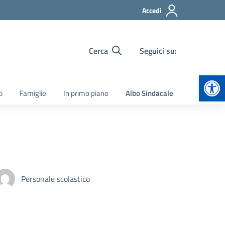
Accedi
Cerca
Seguici su:
Apr
i
Famiglie
In primo piano
Albo Sindacale
Personale scolastico