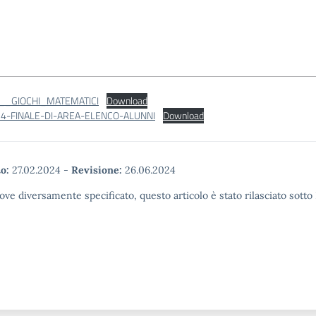
__GIOCHI_MATEMATICI
Download
-FINALE-DI-AREA-ELENCO-ALUNNI
Download
o:
27.02.2024
-
Revisione:
26.06.2024
ove diversamente specificato, questo articolo è stato rilasciato sott