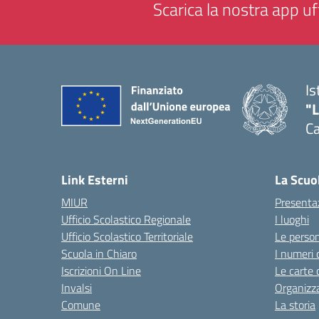
Scarica la nostra app uff
Is
"
C
— 
Link Esterni
La Scuo
MIUR
Presenta
Ufficio Scolastico Regionale
I luoghi
Ufficio Scolastico Territoriale
Le perso
Scuola in Chiaro
I numeri 
Iscrizioni On Line
Le carte 
Invalsi
Organizz
Comune
La storia