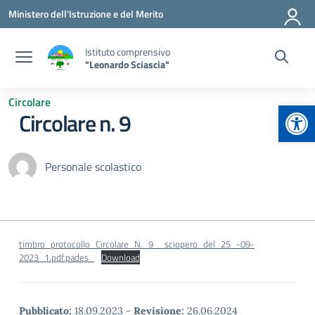
Vai ai contenuti
Vai al menu di navigazione
Vai al footer
Ministero dell'Istruzione e del Merito
Istituto comprensivo
"Leonardo Sciascia"
Circolare
Apr
Circolare n. 9
Personale scolastico
timbro_protocollo_Circolare_N._9__sciopero_del_25_-09-
2023_1.pdf.pades_
Download
Pubblicato:
18.09.2023
-
Revisione:
26.06.2024