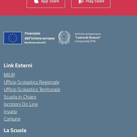
App Store
Play Store
Istituto comprensivo
"Leonardo Sciascia"
Camporeale (PA)
— Visita la pagina iniziale della scuola
Link Esterni
MIUR
Ufficio Scolastico Regionale
Ufficio Scolastico Territoriale
Scuola in Chiaro
Iscrizioni On Line
Invalsi
Comune
La Scuola