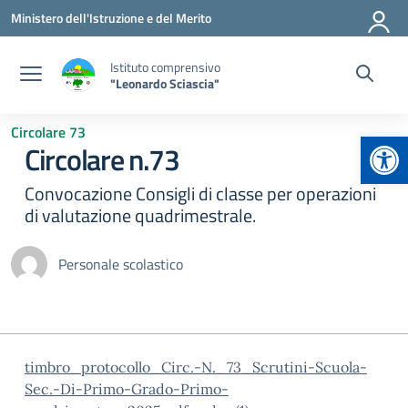
Vai ai contenuti
Vai al menu di navigazione
Vai al footer
Ministero dell'Istruzione e del Merito
Istituto comprensivo
"Leonardo Sciascia"
Circolare 73
Apr
Circolare n.73
Convocazione Consigli di classe per operazioni
di valutazione quadrimestrale.
Personale scolastico
timbro_protocollo_Circ.-N._73_Scrutini-Scuola-
Sec.-Di-Primo-Grado-Primo-