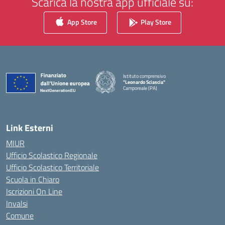
Scarica la nostra app ufficiale su:
App Store
Play Store
Istituto comprensivo
"Leonardo Sciascia"
Camporeale (PA)
— Visita la pagina iniziale della scuola
Link Esterni
MIUR
Ufficio Scolastico Regionale
Ufficio Scolastico Territoriale
Scuola in Chiaro
Iscrizioni On Line
Invalsi
Comune