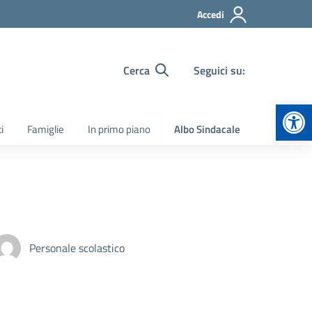
Accedi
Cerca
Seguici su:
Apr
i
Famiglie
In primo piano
Albo Sindacale
Personale scolastico