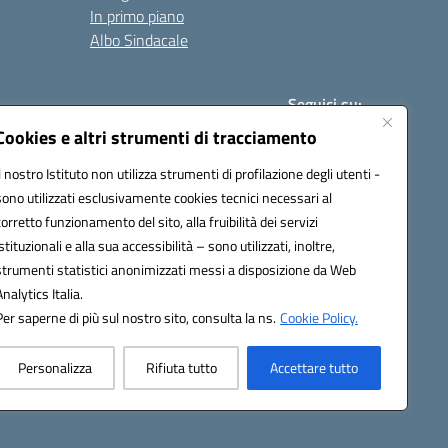
In primo piano
Albo Sindacale
Seguici su:
Cookies e altri strumenti di tracciamento
Il nostro Istituto non utilizza strumenti di profilazione degli utenti -
:
paic840008@pec.istruzione.it
sono utilizzati esclusivamente cookies tecnici necessari al
corretto funzionamento del sito, alla fruibilità dei servizi
istituzionali e alla sua accessibilità – sono utilizzati, inoltre,
strumenti statistici anonimizzati messi a disposizione da Web
Analytics Italia.
Per saperne di più sul nostro sito, consulta la ns.
Cookie Policy.
Personalizza
Rifiuta tutto
Accettare tutto