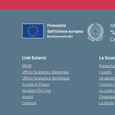
Is
"
C
— 
Link Esterni
La Scuo
MIUR
Presenta
Ufficio Scolastico Regionale
I luoghi
Ufficio Scolastico Territoriale
Le perso
Scuola in Chiaro
I numeri 
Iscrizioni On Line
Le carte 
Invalsi
Organizz
Comune
La storia