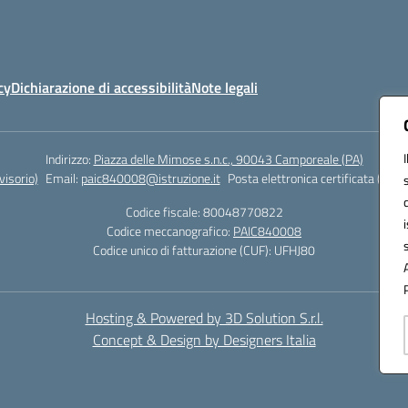
cy
Dichiarazione di accessibilità
Note legali
Indirizzo:
Piazza delle Mimose s.n.c., 90043 Camporeale (PA)
isorio)
Email:
paic840008@istruzione.it
Posta elettronica certificata (PEC)
Codice fiscale: 80048770822
Codice meccanografico:
PAIC840008
Codice unico di fatturazione (CUF): UFHJ80
Hosting & Powered by 3D Solution S.r.l.
Concept & Design by Designers Italia