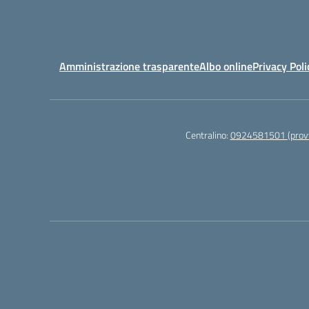
Amministrazione trasparente
Albo online
Privacy Poli
Centralino:
0924581501 (provv