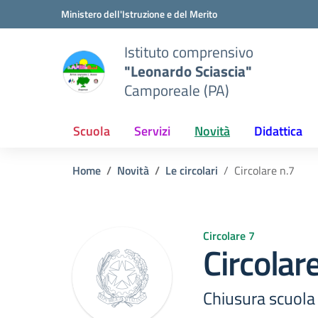
Vai ai contenuti
Vai al menu di navigazione
Vai al footer
Ministero dell'Istruzione e del Merito
Istituto comprensivo
"Leonardo Sciascia"
Camporeale (PA)
Scuola
Servizi
Novità
Didattica
Home
Novità
Le circolari
Circolare n.7
Circolare 7
Circolar
Chiusura scuola 