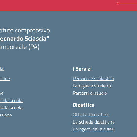
tituto comprensivo
Leonardo Sciascia"
amporeale (PA)
Visita la pagina iniziale della scuola
la
I Servizi
zione
Personale scolastico
Famiglie e studenti
ne
Percorsi di studio
della scuola
Didattica
della scuola
Offerta formativa
azione
Le schede didattiche
I progetti delle classi