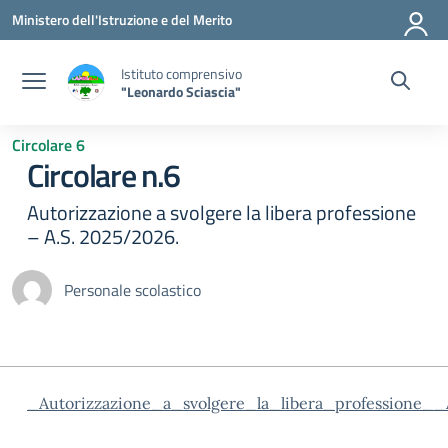
Vai ai contenuti
Vai al menu di navigazione
Vai al footer
Ministero dell'Istruzione e del Merito
Istituto comprensivo
"Leonardo Sciascia"
Circolare 6
Circolare n.6
Autorizzazione a svolgere la libera professione
– A.S. 2025/2026.
Personale scolastico
_Autorizzazione_a_svolgere_la_libera_professione_