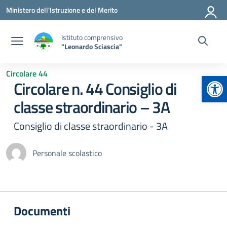
Vai ai contenuti
Vai al menu di navigazione
Vai al footer
Ministero dell'Istruzione e del Merito
Istituto comprensivo
"Leonardo Sciascia"
Circolare 44
Apr
Circolare n. 44 Consiglio di
classe straordinario – 3A
Consiglio di classe straordinario - 3A
Personale scolastico
Documenti