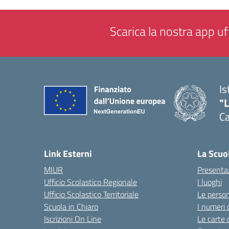
Scarica la nostra app uff
Is
"
C
— 
Link Esterni
La Scuo
MIUR
Presenta
Ufficio Scolastico Regionale
I luoghi
Ufficio Scolastico Territoriale
Le perso
Scuola in Chiaro
I numeri 
Iscrizioni On Line
Le carte 