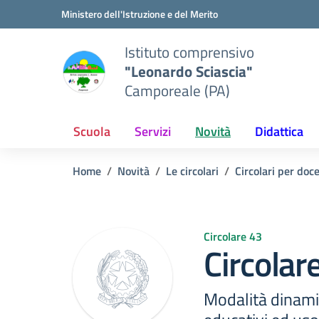
Vai ai contenuti
Vai al menu di navigazione
Vai al footer
Ministero dell'Istruzione e del Merito
Istituto comprensivo
"Leonardo Sciascia"
Camporeale (PA)
Scuola
Servizi
Novità
Didattica
Home
Novità
Le circolari
Circolari per doc
Circolare 43
Circolar
Modalità dinamic