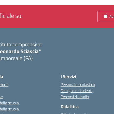
iciale su:
App
tituto comprensivo
Leonardo Sciascia"
amporeale (PA)
Visita la pagina iniziale della scuola
la
I Servizi
zione
Personale scolastico
Famiglie e studenti
ne
Percorsi di studio
della scuola
Didattica
della scuola