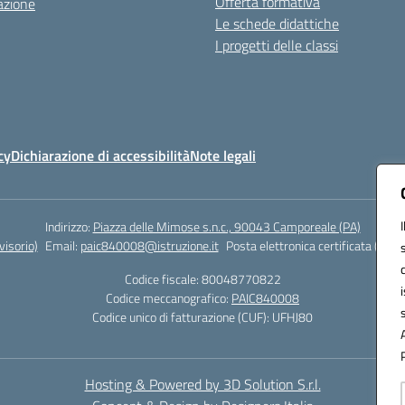
Offerta formativa
azione
Le schede didattiche
I progetti delle classi
cy
Dichiarazione di accessibilità
Note legali
Indirizzo:
Piazza delle Mimose s.n.c., 90043 Camporeale (PA)
isorio)
Email:
paic840008@istruzione.it
Posta elettronica certificata (PEC)
Codice fiscale: 80048770822
Codice meccanografico:
PAIC840008
Codice unico di fatturazione (CUF): UFHJ80
Hosting & Powered by 3D Solution S.r.l.