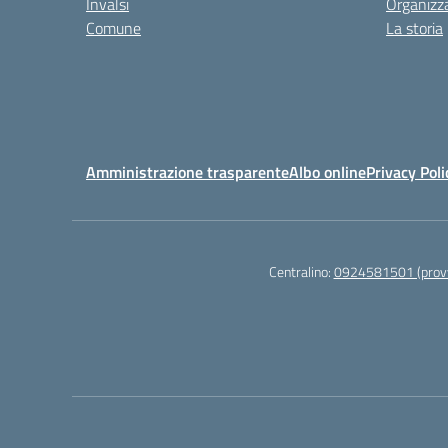
Invalsi
Organizz
Comune
La storia
Amministrazione trasparente
Albo online
Privacy Poli
Centralino:
0924581501 (provv