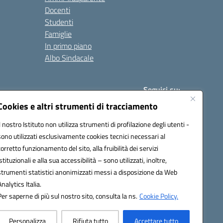
Docenti
Studenti
Famiglie
In primo piano
Albo Sindacale
Seguici su:
Cookies e altri strumenti di tracciamento
Il nostro Istituto non utilizza strumenti di profilazione degli utenti -
:
paic840008@pec.istruzione.it
sono utilizzati esclusivamente cookies tecnici necessari al
corretto funzionamento del sito, alla fruibilità dei servizi
istituzionali e alla sua accessibilità – sono utilizzati, inoltre,
strumenti statistici anonimizzati messi a disposizione da Web
Analytics Italia.
Per saperne di più sul nostro sito, consulta la ns.
Cookie Policy.
Personalizza
Rifiuta tutto
Accettare tutto