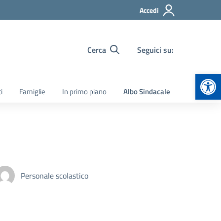
Accedi
Cerca
Seguici su:
Apr
i
Famiglie
In primo piano
Albo Sindacale
Personale scolastico