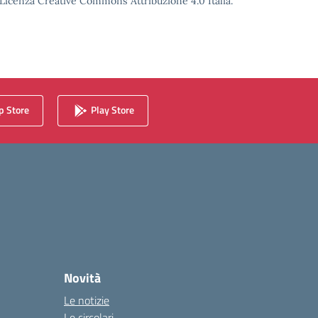
o Licenza Creative Commons Attribuzione 4.0 Italia.
 Store
Play Store
Novità
Le notizie
Le circolari