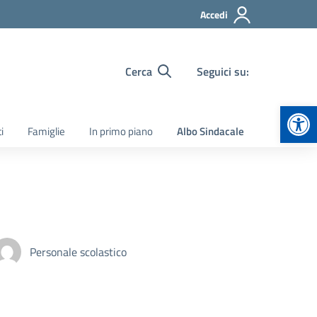
Accedi
Cerca
Seguici su:
Apr
i
Famiglie
In primo piano
Albo Sindacale
Personale scolastico