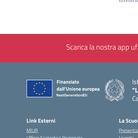
Eccetto d
Scarica la nostra app uff
Is
"
C
— 
Link Esterni
La Scuo
MIUR
Presenta
Ufficio Scolastico Regionale
I luoghi