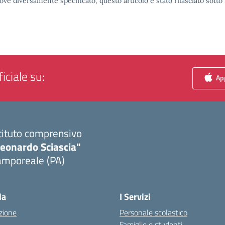
ove diversamente specificato, questo articolo è stato rilasciato sott
iciale su:
App
tituto comprensivo
Leonardo Sciascia"
amporeale (PA)
Visita la pagina iniziale della scuola
la
I Servizi
zione
Personale scolastico
Famiglie e studenti