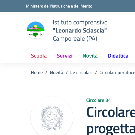
Vai ai contenuti
Vai al menu di navigazione
Vai al footer
Ministero dell'Istruzione e del Merito
Istituto comprensivo
"Leonardo Sciascia"
Camporeale (PA)
Scuola
Servizi
Novità
Didattica
Home
Novità
Le circolari
Circolari per doc
Circolare 34
Circolare
progetta