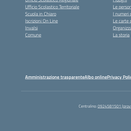
Ufficio Scolastico Territoriale
Le perso
Scuola in Chiaro
I numeri 
Iscrizioni On Line
Le carte 
Invalsi
Organizz
Comune
La storia
Amministrazione trasparente
Albo online
Privacy Poli
Centralino:
0924581501 (provv