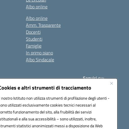
Albo online
Albo online
Amm. Trasparente
Docenti
Studenti
Famiglie
In primo piano
Albo Sindacale
Seguici su:
Cookies e altri strumenti di tracciamento
Il nostro Istituto non utilizza strumenti di profilazione degli utenti -
:
paic840008@pec.istruzione.it
sono utilizzati esclusivamente cookies tecnici necessari al
corretto funzionamento del sito, alla fruibilità dei servizi
istituzionali e alla sua accessibilità – sono utilizzati, inoltre,
strumenti statistici anonimizzati messi a disposizione da Web