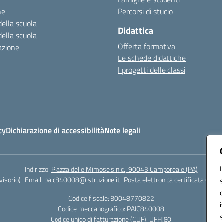
ne
Percorsi di studio
della scuola
Didattica
della scuola
Offerta formativa
azione
Le schede didattiche
I progetti delle classi
cy
Dichiarazione di accessibilità
Note legali
Indirizzo:
Piazza delle Mimose s.n.c., 90043 Camporeale (PA)
isorio)
Email:
paic840008@istruzione.it
Posta elettronica certificata (PEC)
Codice fiscale: 80048770822
Codice meccanografico:
PAIC840008
Codice unico di fatturazione (CUF): UFHJ80