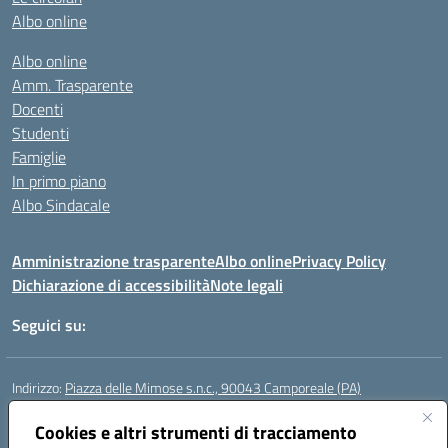
Albo online
Albo online
Amm. Trasparente
Docenti
Studenti
Famiglie
In primo piano
Albo Sindacale
Amministrazione trasparente
Albo online
Privacy Policy
Dichiarazione di accessibilità
Note legali
Seguici su:
Indirizzo:
Piazza delle Mimose s.n.c., 90043 Camporeale (PA)
Centralino:
0924581501 (provvisorio)
Email:
Cookies e altri strumenti di tracciamento
paic840008@istruzione.it