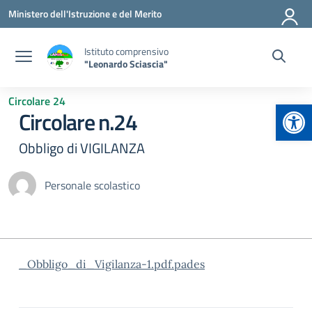
Vai ai contenuti
Vai al menu di navigazione
Vai al footer
Ministero dell'Istruzione e del Merito
Istituto comprensivo
"Leonardo Sciascia"
Circolare 24
Apr
Circolare n.24
Obbligo di VIGILANZA
Personale scolastico
_Obbligo_di_Vigilanza-1.pdf.pades