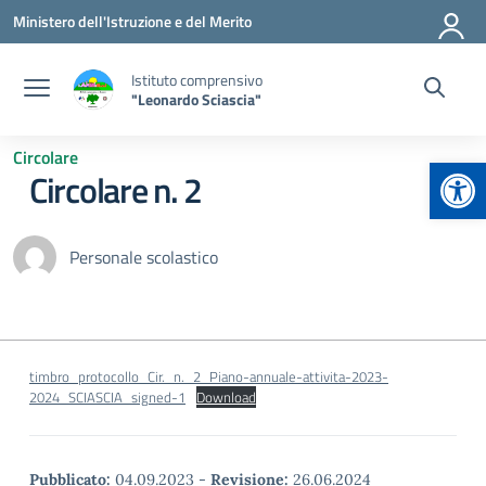
Vai ai contenuti
Vai al menu di navigazione
Vai al footer
Ministero dell'Istruzione e del Merito
Istituto comprensivo
"Leonardo Sciascia"
Circolare
Apr
Circolare n. 2
Personale scolastico
timbro_protocollo_Cir._n._2_Piano-annuale-attivita-2023-
2024_SCIASCIA_signed-1
Download
Pubblicato:
04.09.2023
-
Revisione:
26.06.2024