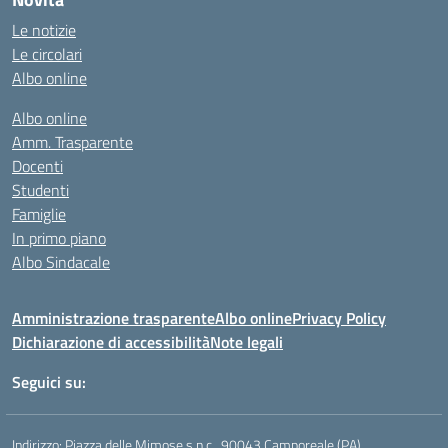
Le notizie
Le circolari
Albo online
Albo online
Amm. Trasparente
Docenti
Studenti
Famiglie
In primo piano
Albo Sindacale
Amministrazione trasparente
Albo online
Privacy Policy
Dichiarazione di accessibilità
Note legali
Seguici su:
Indirizzo:
Piazza delle Mimose s.n.c., 90043 Camporeale (PA)