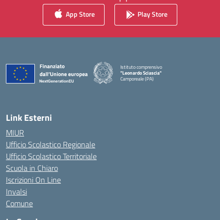
App Store
Play Store
Istituto comprensivo
"Leonardo Sciascia"
Camporeale (PA)
— Visita la pagina iniziale della scuola
Link Esterni
MIUR
Ufficio Scolastico Regionale
Ufficio Scolastico Territoriale
Scuola in Chiaro
Iscrizioni On Line
Invalsi
Comune