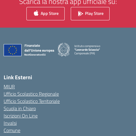
Scarica la nostra app ufficiale su:
App Store
Play Store
Istituto comprensivo
"Leonardo Sciascia"
Camporeale (PA)
— Visita la pagina iniziale della scuola
Link Esterni
MIUR
Ufficio Scolastico Regionale
Ufficio Scolastico Territoriale
Scuola in Chiaro
Iscrizioni On Line
Invalsi
Comune