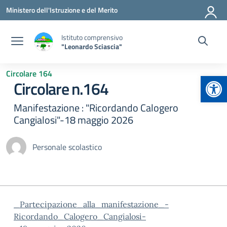
Vai ai contenuti
Vai al menu di navigazione
Vai al footer
Ministero dell'Istruzione e del Merito
Istituto comprensivo
"Leonardo Sciascia"
Circolare 164
Apr
Circolare n.164
Manifestazione : "Ricordando Calogero
Cangialosi"-18 maggio 2026
Personale scolastico
_Partecipazione_alla_manifestazione_-
Ricordando_Calogero_Cangialosi-