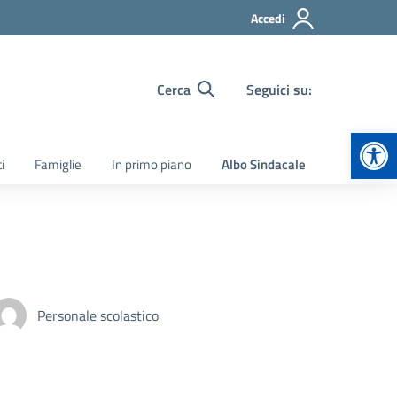
Accedi
Cerca
Seguici su:
Apr
i
Famiglie
In primo piano
Albo Sindacale
Personale scolastico