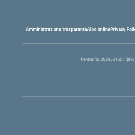
Amministrazione trasparente
Albo online
Privacy Poli
Centralino:
0924581501 (provv