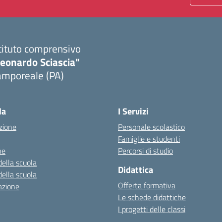
tituto comprensivo
Leonardo Sciascia"
amporeale (PA)
Visita la pagina iniziale della scuola
la
I Servizi
zione
Personale scolastico
Famiglie e studenti
ne
Percorsi di studio
della scuola
Didattica
della scuola
Offerta formativa
azione
Le schede didattiche
I progetti delle classi