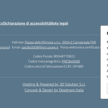
cy
Dichiarazione di accessibilità
Note legali
Indirizzo:
Piazza delle Mimose s.n.c., 90043 Camporeale (PA)
isorio)
Email:
paic840008@istruzione.it
Posta elettronica certificata (PEC)
Codice fiscale: 80048770822
Codice meccanografico:
PAIC840008
Codice unico di fatturazione (CUF): UFHJ80
Hosting & Powered by 3D Solution S.r.l.
Concept & Design by Designers Italia