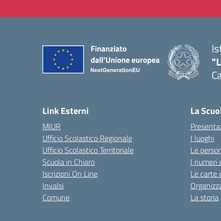
Is
"
C
— 
Link Esterni
La Scuo
MIUR
Presenta
Ufficio Scolastico Regionale
I luoghi
Ufficio Scolastico Territoriale
Le perso
Scuola in Chiaro
I numeri 
Iscrizioni On Line
Le carte 
Invalsi
Organizz
Comune
La storia