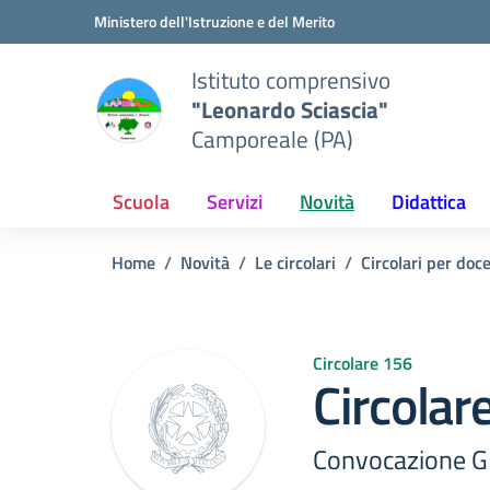
Vai ai contenuti
Vai al menu di navigazione
Vai al footer
Ministero dell'Istruzione e del Merito
Istituto comprensivo
"Leonardo Sciascia"
Camporeale (PA)
Scuola
Servizi
Novità
Didattica
Home
Novità
Le circolari
Circolari per doc
Circolare 156
Circolar
Convocazione G