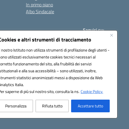
In primo piano
Albo Sindacale
Seguici su:
Cookies e altri strumenti di tracciamento
Il nostro Istituto non utilizza strumenti di profilazione degli utenti -
:
paic840008@pec.istruzione.it
sono utilizzati esclusivamente cookies tecnici necessari al
corretto funzionamento del sito, alla fruibilità dei servizi
istituzionali e alla sua accessibilità – sono utilizzati, inoltre,
strumenti statistici anonimizzati messi a disposizione da Web
Analytics Italia.
Per saperne di più sul nostro sito, consulta la ns.
Cookie Policy.
Personalizza
Rifiuta tutto
Accettare tutto