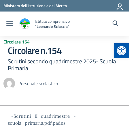
Vai ai contenuti
Vai al menu di navigazione
Vai al footer
Ministero dell'Istruzione e del Merito
Istituto comprensivo
"Leonardo Sciascia"
Circolare 154
Apr
Circolare n.154
Scrutini secondo quadrimestre 2025- Scuola
Primaria
Personale scolastico
_-Scrutini_II_quadrimestre_-
scuola_primaria.pdf.pades