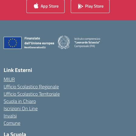
App Store
Play Store
Istituto comprensivo
"Leonardo Sciascia"
Camporeale (PA)
— Visita la pagina iniziale della scuola
Link Esterni
MIUR
Ufficio Scolastico Regionale
Ufficio Scolastico Territoriale
Scuola in Chiaro
Iscrizioni On Line
Invalsi
Comune
La Scuola