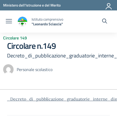
Vai ai contenuti
Vai al menu di navigazione
Vai al footer
Ministero dell'Istruzione e del Merito
Istituto comprensivo
"Leonardo Sciascia"
Circolare 149
Circolare n.149
Decreto_di_pubblicazione_graduatorie_interne
Personale scolastico
_Decreto_di_pubblicazione_graduatorie_interne_dis