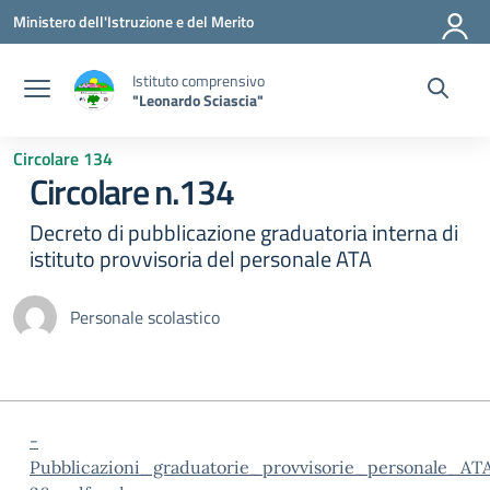
Vai ai contenuti
Vai al menu di navigazione
Vai al footer
Ministero dell'Istruzione e del Merito
Istituto comprensivo
"Leonardo Sciascia"
Circolare 134
Circolare n.134
Decreto di pubblicazione graduatoria interna di
istituto provvisoria del personale ATA
Personale scolastico
-
Pubblicazioni_graduatorie_provvisorie_personale_AT