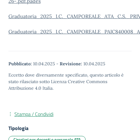
26-.pdf.pades
Graduatoria_2025_I.C._CAMPOREALE_ATA_C.S._PRIV
Graduatoria_2025_I.C._CAMPOREALE_PAIC840008_AT
Pubblicato:
10.04.2025
-
Revisione:
10.04.2025
Eccetto dove diversamente specificato, questo articolo è
stato rilasciato sotto Licenza Creative Commons
Attribuzione 4.0 Italia.
Stampa / Condividi
Tipologia
Circolari per docenti e personale ATA