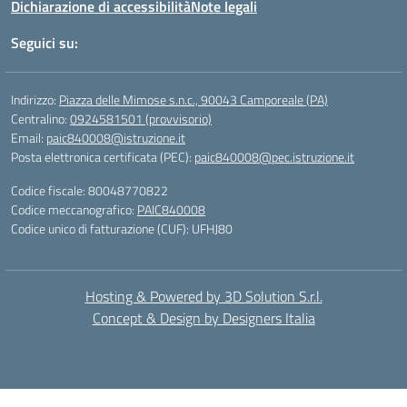
Dichiarazione di accessibilità
Note legali
Seguici su:
Indirizzo:
Piazza delle Mimose s.n.c., 90043 Camporeale (PA)
Centralino:
0924581501 (provvisorio)
Email:
paic840008@istruzione.it
Posta elettronica certificata (PEC):
paic840008@pec.istruzione.it
Codice fiscale: 80048770822
Codice meccanografico:
PAIC840008
Codice unico di fatturazione (CUF): UFHJ80
Hosting & Powered by 3D Solution S.r.l.
Concept & Design by Designers Italia