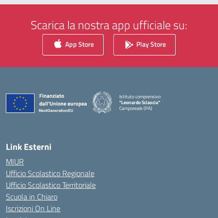
Scarica la nostra app ufficiale su:
App Store
Play Store
Istituto comprensivo
"Leonardo Sciascia"
Camporeale (PA)
— Visita la pagina iniziale della scuola
Link Esterni
MIUR
Ufficio Scolastico Regionale
Ufficio Scolastico Territoriale
Scuola in Chiaro
Iscrizioni On Line