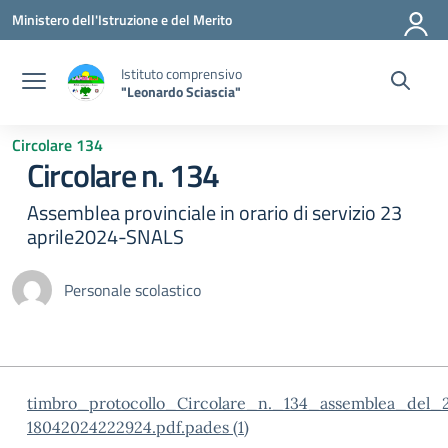
Vai ai contenuti
Vai al menu di navigazione
Vai al footer
Ministero dell'Istruzione e del Merito
Istituto comprensivo
"Leonardo Sciascia"
Circolare 134
Circolare n. 134
Assemblea provinciale in orario di servizio 23
aprile2024-SNALS
Personale scolastico
timbro_protocollo_Circolare_n._134_assemblea_del
18042024222924.pdf.pades (1)