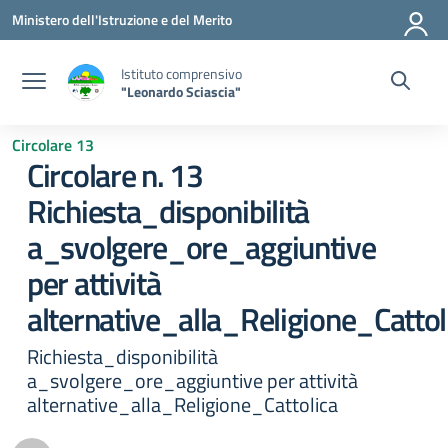
Vai ai contenuti
Vai al menu di navigazione
Vai al footer
Ministero dell'Istruzione e del Merito
Istituto comprensivo
"Leonardo Sciascia"
Circolare 13
Circolare n. 13
Richiesta_disponibilità
a_svolgere_ore_aggiuntive
per attività
alternative_alla_Religione_Cattol
Richiesta_disponibilità
a_svolgere_ore_aggiuntive per attività
alternative_alla_Religione_Cattolica