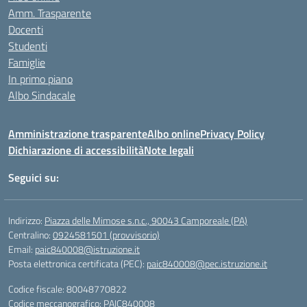
Amm. Trasparente
Docenti
Studenti
Famiglie
In primo piano
Albo Sindacale
Amministrazione trasparente
Albo online
Privacy Policy
Dichiarazione di accessibilità
Note legali
Seguici su:
Indirizzo:
Piazza delle Mimose s.n.c., 90043 Camporeale (PA)
Centralino:
0924581501 (provvisorio)
Email:
paic840008@istruzione.it
Posta elettronica certificata (PEC):
paic840008@pec.istruzione.it
Codice fiscale: 80048770822
Codice meccanografico:
PAIC840008