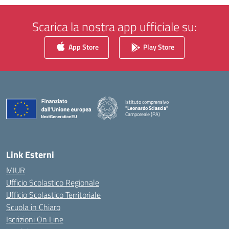
Scarica la nostra app ufficiale su:
App Store
Play Store
Istituto comprensivo
"Leonardo Sciascia"
Camporeale (PA)
— Visita la pagina iniziale della scuola
Link Esterni
MIUR
Ufficio Scolastico Regionale
Ufficio Scolastico Territoriale
Scuola in Chiaro
Iscrizioni On Line