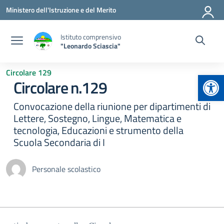
Vai ai contenuti
Vai al menu di navigazione
Vai al footer
Ministero dell'Istruzione e del Merito
Istituto comprensivo
"Leonardo Sciascia"
Circolare 129
Apr
Circolare n.129
Convocazione della riunione per dipartimenti di
Lettere, Sostegno, Lingue, Matematica e
tecnologia, Educazioni e strumento della
Scuola Secondaria di I
Personale scolastico