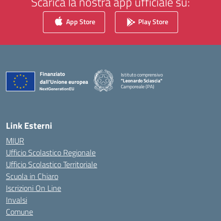
Scarica la nostra app ufficiale su:
App Store
Play Store
Istituto comprensivo
"Leonardo Sciascia"
Camporeale (PA)
— Visita la pagina iniziale della scuola
Link Esterni
MIUR
Ufficio Scolastico Regionale
Ufficio Scolastico Territoriale
Scuola in Chiaro
Iscrizioni On Line
Invalsi
Comune