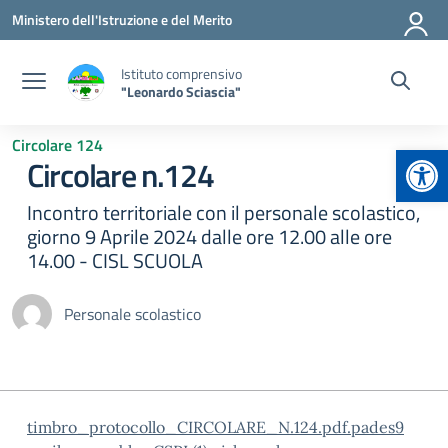
Vai ai contenuti
Vai al menu di navigazione
Vai al footer
Ministero dell'Istruzione e del Merito
Istituto comprensivo
"Leonardo Sciascia"
Circolare 124
Apr
Circolare n.124
Incontro territoriale con il personale scolastico,
giorno 9 Aprile 2024 dalle ore 12.00 alle ore
14.00 - CISL SCUOLA
Personale scolastico
timbro_protocollo_CIRCOLARE_N.124.pdf.pades
9