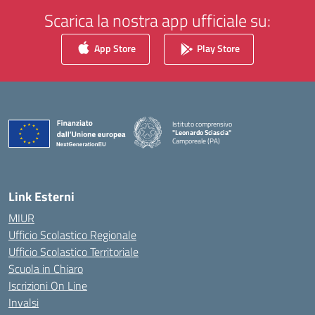
Scarica la nostra app ufficiale su:
App Store
Play Store
Istituto comprensivo
"Leonardo Sciascia"
Camporeale (PA)
— Visita la pagina iniziale della scuola
Link Esterni
MIUR
Ufficio Scolastico Regionale
Ufficio Scolastico Territoriale
Scuola in Chiaro
Iscrizioni On Line
Invalsi