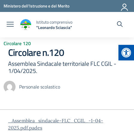
Vai ai contenuti
Vai al menu di navigazione
Vai al footer
Ministero dell'Istruzione e del Merito
Istituto comprensivo
"Leonardo Sciascia"
Circolare 120
Apr
Circolare n.120
Assemblea Sindacale territoriale FLC CGIL -
1/04/2025.
Personale scolastico
_Assemblea_sindacale-FLC_CGIL_-1-04-
2025.pdf.pades