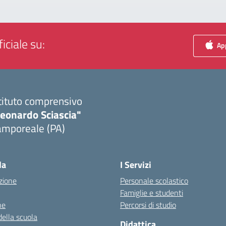
iciale su:
App
tituto comprensivo
Leonardo Sciascia"
amporeale (PA)
Visita la pagina iniziale della scuola
la
I Servizi
zione
Personale scolastico
Famiglie e studenti
ne
Percorsi di studio
della scuola
Didattica