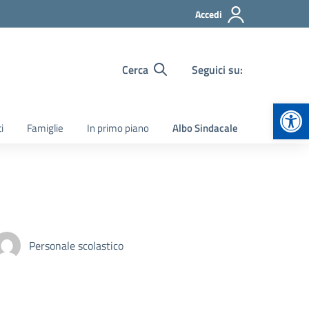
Accedi
Cerca
Seguici su:
Apr
i
Famiglie
In primo piano
Albo Sindacale
Personale scolastico