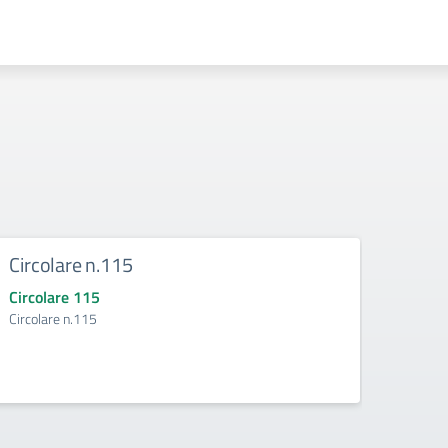
Circolare n.115
Circ
Circolare 115
Circo
Circolare n.115
Circol