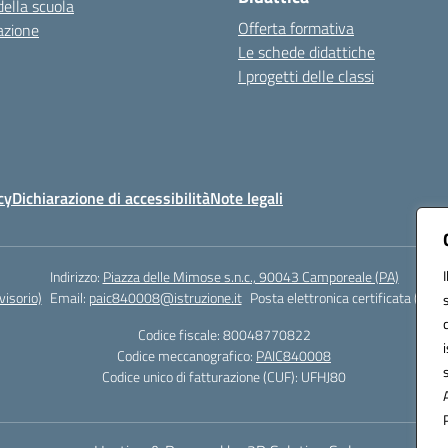
della scuola
Offerta formativa
azione
Le schede didattiche
I progetti delle classi
cy
Dichiarazione di accessibilità
Note legali
Indirizzo:
Piazza delle Mimose s.n.c., 90043 Camporeale (PA)
isorio)
Email:
paic840008@istruzione.it
Posta elettronica certificata (PEC)
Codice fiscale: 80048770822
Codice meccanografico:
PAIC840008
Codice unico di fatturazione (CUF): UFHJ80