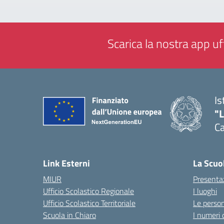
Scarica la nostra app uff
Is
"
C
— 
Link Esterni
La Scuo
MIUR
Presenta
Ufficio Scolastico Regionale
I luoghi
Ufficio Scolastico Territoriale
Le perso
Scuola in Chiaro
I numeri 