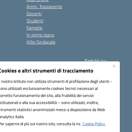
Amm. Trasparente
Docenti
Studenti
Famiglie
In primo piano
Albo Sindacale
Seguici su:
Cookies e altri strumenti di tracciamento
Il nostro Istituto non utilizza strumenti di profilazione degli utenti -
:
paic840008@pec.istruzione.it
sono utilizzati esclusivamente cookies tecnici necessari al
corretto funzionamento del sito, alla fruibilità dei servizi
istituzionali e alla sua accessibilità – sono utilizzati, inoltre,
strumenti statistici anonimizzati messi a disposizione da Web
Analytics Italia.
Per saperne di più sul nostro sito, consulta la ns.
Cookie Policy.