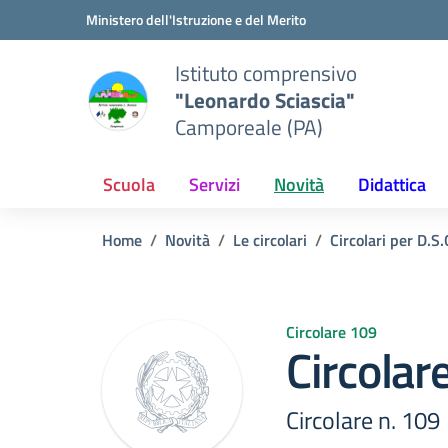
Vai ai contenuti
Vai al menu di navigazione
Vai al footer
Ministero dell'Istruzione e del Merito
Istituto comprensivo
"Leonardo Sciascia"
Camporeale (PA)
Scuola
Servizi
Novità
Didattica
Home
Novità
Le circolari
Circolari per D.S.
Circolare 109
Circolar
Circolare n. 109