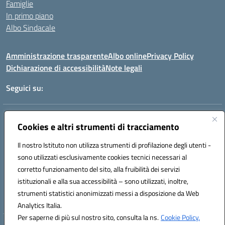
Famiglie
In primo piano
Albo Sindacale
Amministrazione trasparente
Albo online
Privacy Policy
Dichiarazione di accessibilità
Note legali
Seguici su:
Indirizzo:
Piazza delle Mimose s.n.c., 90043 Camporeale (PA)
Cookies e altri strumenti di tracciamento
Centralino:
0924581501 (provvisorio)
Email:
paic840008@istruzione.it
Il nostro Istituto non utilizza strumenti di profilazione degli utenti -
Posta elettronica certificata (PEC):
paic840008@pec.istruzione.it
sono utilizzati esclusivamente cookies tecnici necessari al
corretto funzionamento del sito, alla fruibilità dei servizi
Codice fiscale: 80048770822
Codice meccanografico:
PAIC840008
istituzionali e alla sua accessibilità – sono utilizzati, inoltre,
Codice unico di fatturazione (CUF): UFHJ80
strumenti statistici anonimizzati messi a disposizione da Web
Analytics Italia.
Per saperne di più sul nostro sito, consulta la ns.
Cookie Policy.