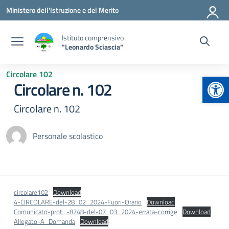
Vai ai contenuti
Vai al menu di navigazione
Vai al footer
Ministero dell'Istruzione e del Merito
Istituto comprensivo
"Leonardo Sciascia"
Circolare 102
Apr
Circolare n. 102
Circolare n. 102
Personale scolastico
circolare102
Download
4-CIRCOLARE-del-28_02_2024-Fuori-Orario
Download
Comunicato-prot_-8748-del-07_03_2024-errata-corrige
Download
Allegato-A_Domanda
Download