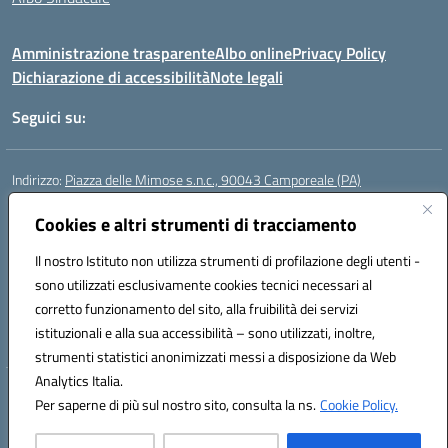
Amministrazione trasparente
Albo online
Privacy Policy
Dichiarazione di accessibilità
Note legali
Seguici su:
Indirizzo:
Piazza delle Mimose s.n.c., 90043 Camporeale (PA)
Centralino:
0924581501 (provvisorio)
Email:
Cookies e altri strumenti di tracciamento
paic840008@istruzione.it
Posta elettronica certificata (PEC):
paic840008@pec.istruzione.it
Il nostro Istituto non utilizza strumenti di profilazione degli utenti -
Codice fiscale: 80048770822
sono utilizzati esclusivamente cookies tecnici necessari al
Codice meccanografico:
PAIC840008
corretto funzionamento del sito, alla fruibilità dei servizi
Codice unico di fatturazione (CUF): UFHJ80
istituzionali e alla sua accessibilità – sono utilizzati, inoltre,
strumenti statistici anonimizzati messi a disposizione da Web
Analytics Italia.
Hosting & Powered by 3D Solution S.r.l.
Per saperne di più sul nostro sito, consulta la ns.
Cookie Policy.
Concept & Design by Designers Italia