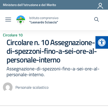
Vai ai contenuti
Vai al menu di navigazione
Vai al footer
Ministero dell'Istruzione e del Merito
Istituto comprensivo
"Leonardo Sciascia"
Circolare 10
Apr
Circolare n. 10 Assegnazione-
di-spezzoni-fino-a-sei-ore-al-
personale-interno
Assegnazione-di-spezzoni-fino-a-sei-ore-al-
personale-interno.
Personale scolastico